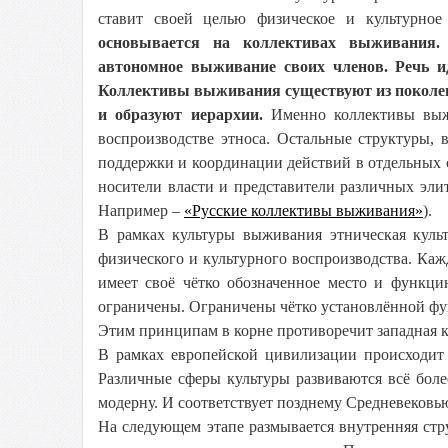
ставит своей целью физическое и культурное
основывается на коллективах выживания. 
автономное выживание своих членов. Речь и
Коллективы выживания существуют из поколени
и образуют иерархии.
Именно коллективы выж
воспроизводстве этноса. Остальные структуры,
поддержки и координации действий в отдельных с
носители власти и представители различных эли
Например –
«Русские коллективы выживания»
).
В рамках культуры выживания этническая культ
физического и культурного воспроизводства. Ка
имеет своё чётко обозначенное место и функци
ограничены. Ограничены чётко установлённой фун
Этим принципам в корне противоречит западная к
В рамках европейской цивилизации происходит 
Различные сферы культуры развиваются всё боле
модерну. И соответствует позднему Средневековь
На следующем этапе размывается внутренняя стр