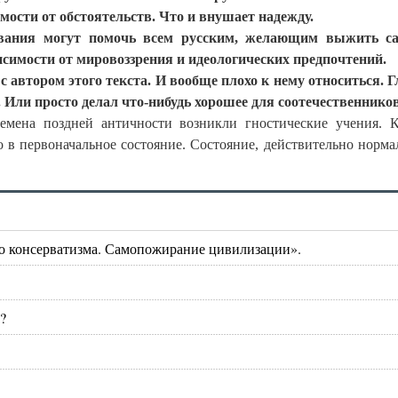
имости от обстоятельств. Что и внушает надежду.
вания могут помочь всем русским, желающим выжить с
исимости от мировоззрения и идеологических предпочтений.
 автором этого текста. И вообще плохо к нему относиться. Г
Или просто делал что-нибудь хорошее для соотечественников
емена поздней античности возникли гностические учения. 
 в первоначальное состояние. Состояние, действительно норма
о консерватизма. Самопожирание цивилизации».
?