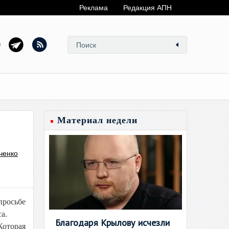
Реклама
Редакция АПН
Материал недели
ченко
росьбе
а.
Благодаря Крылову исчезли
оторая