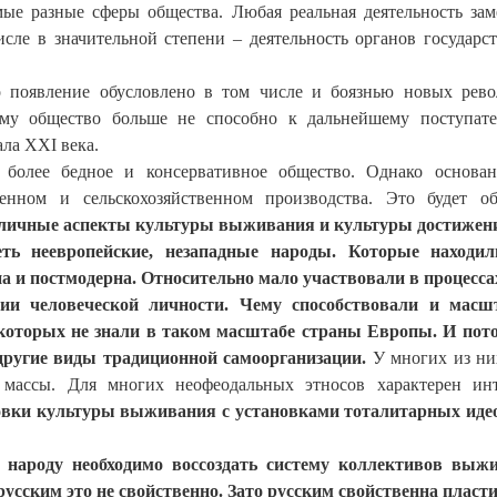
мые разные сферы общества. Любая реальная деятельность зам
сле в значительной степени – деятельность органов государс
о появление обусловлено в том числе и боязнью новых рев
тому общество больше не способно к дальнейшему поступат
ла XXI века.
 более бедное и консервативное общество. Однако основа
нном и сельскохозяйственном производства. Это будет об
азличные аспекты культуры выживания и культуры достижен
еть неевропейские, незападные народы. Которые находил
 и постмодерна. Относительно мало участвовали в процесса
ии человеческой личности. Чему способствовали и масш
 которых не знали в таком масштабе страны Европы. И пот
ругие виды традиционной самоорганизации.
У многих из ни
массы. Для многих неофеодальных этносов характерен ин
овки культуры выживания с установками тоталитарных иде
 народу необходимо воссоздать систему коллективов выж
русским это не свойственно. Зато русским свойственна пласт