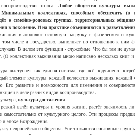
 воспроизводство этноса.
Любое общество культуры выж
Минимальных коллективах, способных обеспечить (в и
дёт о семейно-родовых группах, территориальных общинах
я в поколение. И на практике объединяются в разветвлённ
ивания выполняют основную нагрузку в физическом и куль
 в том числе и государство, выполняет по отношению к ним 
лучаях. В целом эти функции - служебные. Что бы там не дума
т. (О коллективах выживания мною написано несколько книг и 
ура выступает как единая система, где всё подчинено потре
ждый элемент культуры, каждый коллектив выживания, каждый 
ю. Его развитие и возможности для изменения и совершенст
кцией в деле разных видов воспроизводства.
ультура,
культура достижения
.
резкий взлёт культуры и уровня жизни, растёт значимость ли
е самостоятельно от культурного целого. Эти процессы предш
ю и эпохе Возрождения.
уктур европейского общества. Уничтожаются сословные группы