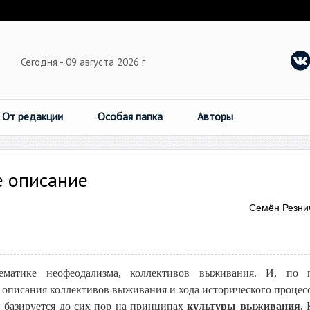
Сегодня - 09 августа 2026 г
От редакции
Особая папка
Авторы
е описание
Семён Резни
ематике неофеодализма, коллективов выживания. И, по п
 описания коллективов выживания и хода исторического процесс
и базируется до сих пор на принципах
культуры выживания.
К