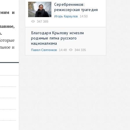
Серебренников:
режиссерская трагедия
амим и
Игорь Караулов
14:50
347 389
лавное,
Благодаря Крылову исчезли
.
родимые пятна русского
Которые
национализма
льное и
Павел Святенков
14:48
344 335