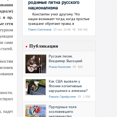
родимые пятна русского
ивания
национализма
деале)
Константин учил другому. Что
 и пр.
нация возникает тогда, когда простые
граждане обретают права, в
ые сети
турном
Павел Святенков
23 сен, 14:48
344 341
функции
ли сами
Публикации
статей.
Русская песня.
Владимир Высоцкий
бностям
Роман Коноплев
920
человек
вования
Как США вызвали у
Японии когнитивные
нарушения и амнезию?
чности.
Рамиль Гарифуллин
1 558
ествуют
Пурпурные поля
осоловевшего
, падет
человечества