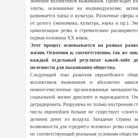
значение коллективов выживания. Происходит их
элиты, основанные на индивидуализме, акти
развивается наука и культура. Различные сферы
от целого (экономика, культура, наука и пр.). 
цивилизации резко и стремительно расширяютс
первая половина XX веков.
Этот процесс основывается на разных разно
жизни. Освоения и, соответственно, так же ли
каждый отдельный результат какой-либо де
полезности для выживания общества.
Следующий этап развития европейского обще
коллективов выживания и абсолютно зависи
немногочисленные организованные меньшинства
социальной жизни дряхлеют и вырождаются. Они
деградировать. Разрушена не только внутренняя с
числа европейцев больше не существует «своег
делания денег из воздуха. Западные страны 
возможности для «среднего человека» резко сокра
не соответствующий реальным условиям обществе