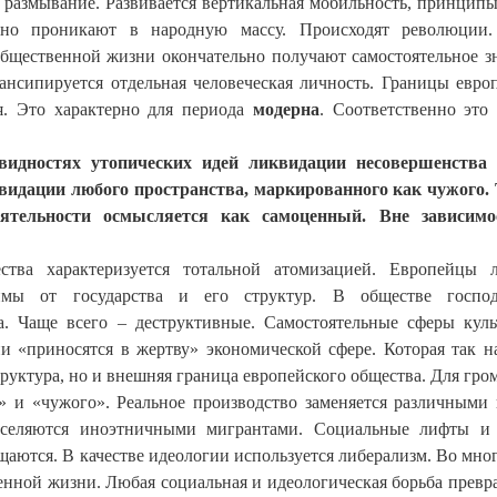
 размывание. Развивается вертикальная мобильность, принцип
вно проникают в народную массу. Происходят революции.
 общественной жизни окончательно получают самостоятельное з
Эмансипируется отдельная человеческая личность. Границы евро
я. Это характерно для периода
модерна
. Соответственно это
видностях утопических идей ликвидации несовершенства 
квидации любого пространства, маркированного как чужого.
ятельности осмысляется как самоценный. Вне зависимо
ства характеризуется тотальной атомизацией. Европейцы 
мы от государства и его структур. В обществе господ
. Чаще всего – деструктивные. Самостоятельные сферы кул
 «приносятся в жертву» экономической сфере. Которая так н
труктура, но и внешняя граница европейского общества. Для гро
о» и «чужого». Реальное производство заменяется различными
заселяются иноэтничными мигрантами. Социальные лифты и
щаются. В качестве идеологии используется либерализм. Во мно
нной жизни. Любая социальная и идеологическая борьба превр