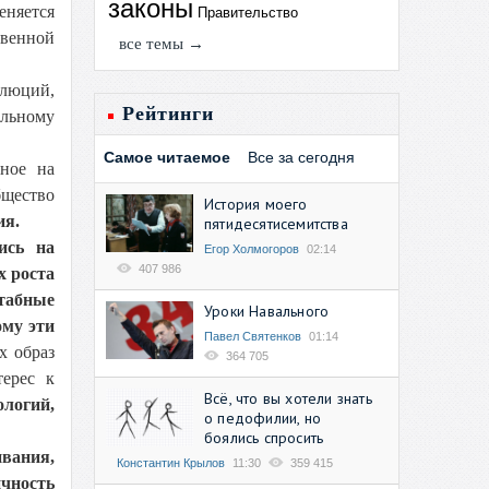
законы
еняется
Правительство
твенной
все темы →
олюций,
Рейтинги
ельному
Самое читаемое
Все за сегодня
нное на
щество
История моего
ия.
пятидесятисемитства
ись на
Егор Холмогоров
02:14
407 986
х роста
табные
Уроки Навального
ому эти
Павел Святенков
01:14
х образ
364 705
терес к
Всё, что вы хотели знать
ологий,
о педофилии, но
боялись спросить
ивания,
Константин Крылов
11:30
359 415
ичность