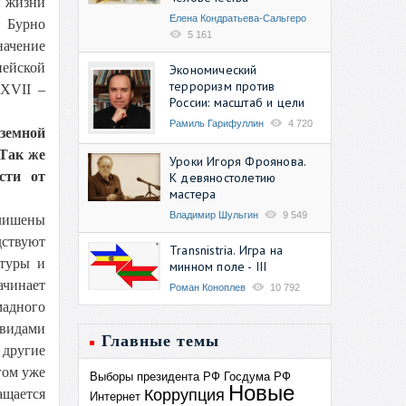
ы жизни
Елена Кондратьева-Сальгеро
 Бурно
5 161
начение
пейской
Экономический
терроризм против
 XVII –
России: масштаб и цели
Рамиль Гарифуллин
4 720
земной
 Так же
Уроки Игоря Фроянова.
сти от
К девяностолетию
мастера
Владимир Шульгин
9 549
лишены
ствуют
Transnistria. Игра на
ьтуры и
минном поле - III
ачинает
Роман Коноплев
10 792
мадного
 видами
Главные темы
 другие
гом уже
Выборы президента РФ
Госдума РФ
Новые
Коррупция
ащается
Интернет