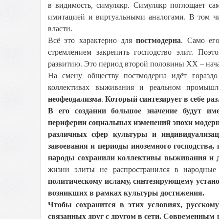
в видимость, симулякр. Симулякр поглощает са
имитацией и виртуальными аналогами. В том чи
власти.
Всё это характерно для
постмодерна
. Само ег
стремлением закрепить господство элит. Поэ
развитию. Это период второй половины XX – нача
На смену обществу постмодерна идёт гораздо
коллективах выживания и реальном промышле
неофеодализма
.
Который
синтезирует в себе р
В его создании большое значение будут им
периферии социальных изменений эпохи модерна
различных сфер культуры и индивидуализац
завоевания и периоды иноземного господства,
народы сохранили коллективы выживания и д
жизни элиты не распространился в народные 
политическому исламу, синтезирующему устан
возникших в рамках культуры достижения.
Чтобы сохранится в этих условиях, русскому
связанных друг с другом в сети. Современным 