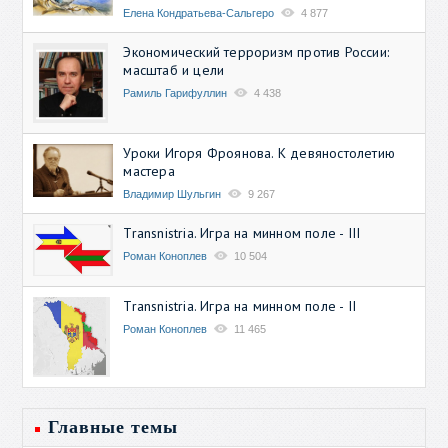
Елена Кондратьева-Сальгеро
4 877
Экономический терроризм против России:
масштаб и цели
Рамиль Гарифуллин
4 438
Уроки Игоря Фроянова. К девяностолетию
мастера
Владимир Шульгин
9 267
Transnistria. Игра на минном поле - III
Роман Коноплев
10 504
Transnistria. Игра на минном поле - II
Роман Коноплев
11 465
Главные темы