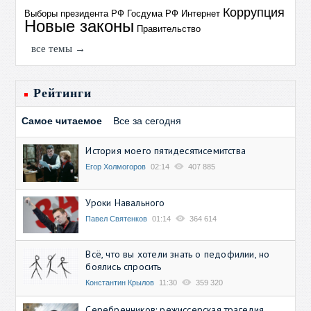
Коррупция
Выборы президента РФ
Госдума РФ
Интернет
Новые законы
Правительство
все темы →
Рейтинги
Самое читаемое
Все за сегодня
История моего пятидесятисемитства
Егор Холмогоров
02:14
407 885
Уроки Навального
Павел Святенков
01:14
364 614
Всё, что вы хотели знать о педофилии, но
боялись спросить
Константин Крылов
11:30
359 320
Серебренников: режиссерская трагедия