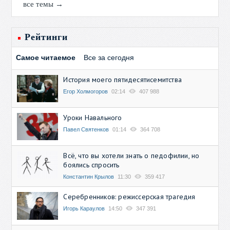
все темы →
Рейтинги
Самое читаемое
Все за сегодня
История моего пятидесятисемитства
Егор Холмогоров
02:14
407 988
Уроки Навального
Павел Святенков
01:14
364 708
Всё, что вы хотели знать о педофилии, но
боялись спросить
Константин Крылов
11:30
359 417
Серебренников: режиссерская трагедия
Игорь Караулов
14:50
347 391