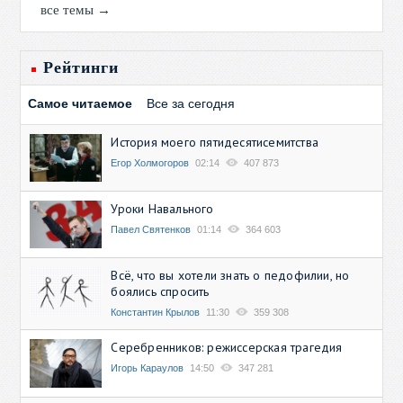
все темы →
Рейтинги
Самое читаемое
Все за сегодня
История моего пятидесятисемитства
Егор Холмогоров
02:14
407 873
Уроки Навального
Павел Святенков
01:14
364 603
Всё, что вы хотели знать о педофилии, но
боялись спросить
Константин Крылов
11:30
359 308
Серебренников: режиссерская трагедия
Игорь Караулов
14:50
347 281