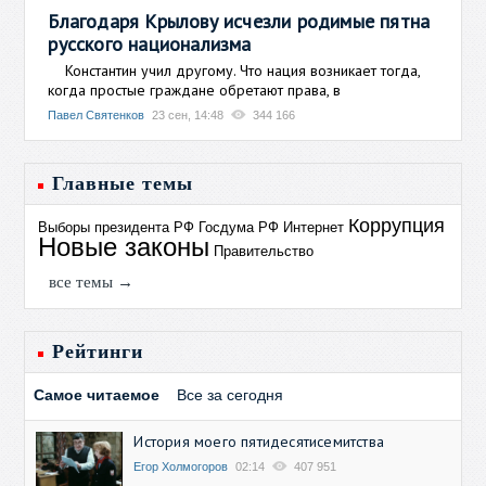
Благодаря Крылову исчезли родимые пятна
русского национализма
Константин учил другому. Что нация возникает тогда,
когда простые граждане обретают права, в
Павел Святенков
23 сен, 14:48
344 166
Главные темы
Коррупция
Выборы президента РФ
Госдума РФ
Интернет
Новые законы
Правительство
все темы →
Рейтинги
Самое читаемое
Все за сегодня
История моего пятидесятисемитства
Егор Холмогоров
02:14
407 951