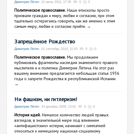
Димитрие Лётич
21 июль 2011, 17:35
0
0
Политическое православие.
Наши епископы просто
призвали граждан к миру, любви и согласию, при этом
тщательно остерегаясь говорить, как же именно к этим
самым миру, любви и согласию прийти.
→
Запрещённое Рождество
Димитрие Лётич
01 сентябрь 2010, 11:43
0
0
Политическое православие.
Мы продолжаем
публиковать фрагменты наследия знаменитого правого
мыслителя и и политика Димитрие Лётича. На этот раз
вашему вниманию предлагается небольшая статья 1936
года о запрете Рождества в республиканской Испании.
→
Ни фашизм, ни гитлеризм!
Димитрие Лётич
24 декабрь 2009, 13:02
0
0
История идей.
Немалое количество людей правых
взглядов, в значительной мере под влиянием
«антифашистских» истерик, начинают с симпатией
относиться к немецкому национал-социализму