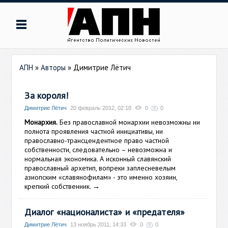
АПН
»
Авторы
»
Димитрие Лётич
За короля!
Димитрие Лётич
20 февраль 2012, 02:18
0
0
Монархия.
Без православной монархии невозможны ни
полнота проявления частной инициативы, ни
православно-трансцендентное право частной
собственности, следовательно – невозможна и
нормальная экономика. А исконный славянский
православный архетип, вопреки заплесневелым
азиопским «славянофилам» - это именно хозяин,
крепкий собственник.
→
Диалог «националиста» и «предателя»
Димитрие Лётич
13 ноябрь 2011, 14:33
0
0