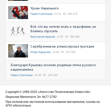
Уроки Навального
Павел Святенков
01:14
364 675
Всё, что вы хотели знать о педофилии, но
боялись спросить
Константин Крылов
11:30
359 385
Серебренников: режиссерская трагедия
Игорь Караулов
14:50
347 358
Благодаря Крылову исчезли родимые пятна русского
национализма
Павел Святенков
14:48
344 159
Copyright © 1999-2025 «Агентство Политических Новостей»
Лицензия Минпечати Эл. №77-2792
При полном или частичном использовании материалов, ссылка на
АПН обязательна