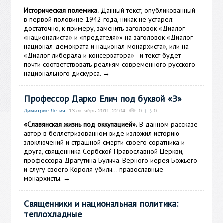
Историческая полемика.
Данный текст, опубликованный
в первой половине 1942 года, никак не устарел:
достаточно, к примеру, заменить заголовок «Диалог
«националиста» и «предателя»» на заголовок «Диалог
национал-демократа и национал-монархиста», или на
«Диалог либерала и консерватора» - и текст будет
почти соответствовать реалиям современного русского
национального дискурса.
→
Профессор Дарко Елич под буквой «З»
Димитрие Лётич
13 октябрь 2011, 22:04
0
0
«Славянская жизнь под оккупацией».
В данном рассказе
автор в беллетризованном виде изложил историю
злоключений и страшной смерти своего соратника и
друга, священника Сербской Православной Церкви,
профессора Драгутина Булича. Верного иерея Божьего
и слугу своего Короля убили… православные
монархисты.
→
Священники и национальная политика:
теплохладные