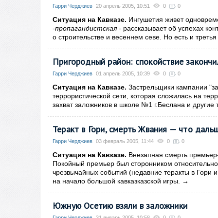
Гарри Черджиев
20 апрель 2005, 10:51
0
0
Ситуация на Кавказе.
Ингушетия живет одновреме
-
пропагандистская -
рассказывает об успехах кон
о строительстве и весеннем севе. Но есть и треть
Пригородный район: спокойствие закончи
Гарри Черджиев
01 апрель 2005, 10:39
0
0
Ситуация на Кавказе
.
Застрельщики кампании "за
террористической сети, которая сложилась на тер
захват заложников в школе №1 г.Беслана и другие 
Теракт в Гори, смерть Жвания — что даль
Гарри Черджиев
03 февраль 2005, 11:44
0
0
Ситуация на Кавказе.
Внезапная смерть
премьер-
Покойный премьер был сторонником относительно 
чрезвычайных событий (недавние теракты в Гори и
на начало большой кавказказской игры.
→
Южную Осетию взяли в заложники
Гарри Черджиев
31 январь 2005, 10:58
0
0