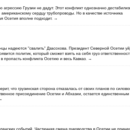
 агрессию Грузии не дадут. Этот конфликт однозначно дестабилиз
е американскому сердцу трубопроводы. Но в качестве источника
я Осетия вполне подходит.
→
нцы надеются "свалить" Дзасохова. Президент Северной Осетии уй
появится политик, который сможет взять на себя груз ответственност
 в пропасть конфликта Осетию и весь Кавказ.
→
рит, что грузинская сторона отказалась от своих планов по силов
твенное присоединение Осетии и Абхазии, остается единственным
→
ланских событий. Частичная смена руководства в Осетии не прине