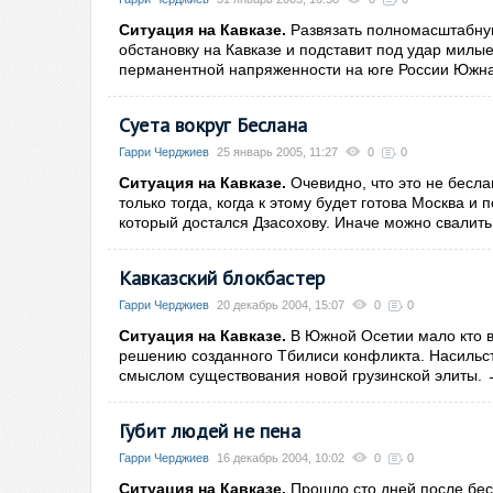
Ситуация на Кавказе.
Развязать полномасштабную
обстановку на Кавказе и подставит под удар милы
перманентной напряженности на юге России Южна
Суета вокруг Беслана
Гарри Черджиев
25 январь 2005, 11:27
0
0
Ситуация на Кавказе.
Очевидно, что это не бесла
только тогда, когда к этому будет готова Москва и 
который достался Дзасохову. Иначе можно свалить
Кавказский блокбастер
Гарри Черджиев
20 декабрь 2004, 15:07
0
0
Ситуация на Кавказе.
В Южной Осетии мало кто ве
решению созданного Тбилиси конфликта. Насильс
смыслом существования новой грузинской элиты.
Губит людей не пена
Гарри Черджиев
16 декабрь 2004, 10:02
0
0
Ситуация на Кавказе.
Прошло сто дней после бес