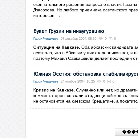
окончательного решения вопроса о власти. Газе
Дзасохова. Но любого приемника осетинского през
интересов.
→
Букет Грузии на инаугурацию
Гарри Черджиев
07 декабрь 2004, 08:30
0
0
Ситуация на Кавказе.
Оба абхазских кандидата ак
осознало, что в Абхазии у них сторонников нет, и
поэтому Михаил Саакашвили делает последний от
Южная Осетия: обстановка стабилизируе
Гарри Черджиев
24 ноябрь 2004, 18:25
0
0
Кризис на Кавказе.
Случайно или нет, но драмати
комментаторов, совпали с годовщиной «революции 
не остановится на киевском Крещатике, а покатит
���