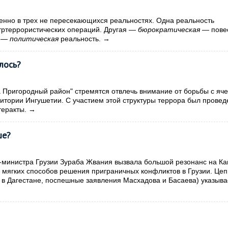
нно в трех не пересекающихся реальностях. Одна реальность
тртеррористических операций. Другая —
бюрократическая
— повес
я —
политическая
реальность.
→
лось?
 Пригородный район" стремятся отвлечь внимание от борьбы с яч
ритории Ингушетии. С участием этой структуры террора был провед
теракты.
→
ше?
министра Грузии Зураба Жвания вызвала большой резонанс на Ка
мягких способов решения приграничных конфликтов в Грузии. Цеп
в Дагестане, поспешные заявления Масхадова и Басаева) указыва