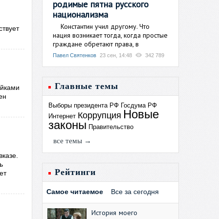
родимые пятна русского
национализма
Константин учил другому. Что
твует
нация возникает тогда, когда простые
граждане обретают права, в
Павел Святенков
23 сен, 14:48
342 789
Главные темы
ейками
ен
Выборы президента РФ
Госдума РФ
Новые
Коррупция
Интернет
законы
Правительство
все темы →
вказе.
ь
Рейтинги
ет
Самое читаемое
Все за сегодня
История моего