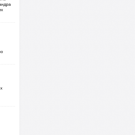
андра
их
но
их