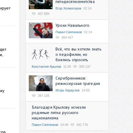
пятидесятисемитства
ирует
Егор Холмогоров
02:14
407 689
Уроки Навального
Павел Святенков
01:14
364 427
Всё, что вы хотели знать
дет
о педофилии, но
и,
боялись спросить
Константин Крылов
11:30
359 137
Серебренников:
режиссерская трагедия
ому
Игорь Караулов
14:50
347 105
Благодаря Крылову исчезли
родимые пятна русского
национализма
Павел Святенков
14:48
342 776
сла