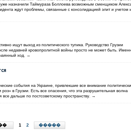
ты уже назначили Таймураза Боллоева возможным сменщиком Алекс
идента ждут проблемы, связанные с консолидацией элит и учетом 
тивно ищут выход из политического тупика. Руководство Грузии
 после недавней кровопролитной войны просто не может быть. Имен
чаянный ход.
→
тся
ческие события на Украине, привлекшие все внимание политическ
роз» в Грузии.
Есть все опасения, что эта разрушительная волна
ся все дальше
по постсоветскому пространству
.
→
1
2
��
�����