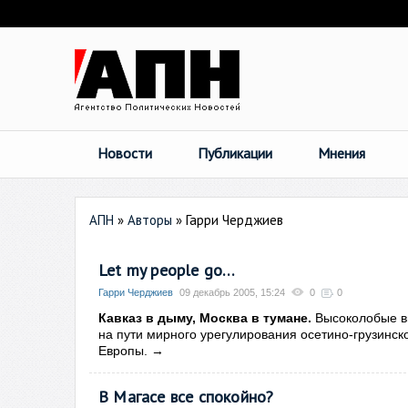
Новости
Публикации
Мнения
АПН
»
Авторы
»
Гарри Черджиев
Let my people go…
Гарри Черджиев
09 декабрь 2005, 15:24
0
0
Кавказ в дыму, Москва в тумане.
Высоколобые вы
на пути мирного урегулирования осетино-грузинс
Европы.
→
В Магасе все спокойно?