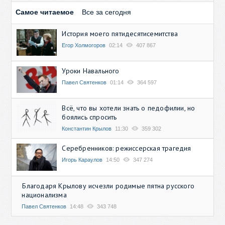
Самое читаемое
Все за сегодня
История моего пятидесятисемитства
Егор Холмогоров
02:14
407 867
Уроки Навального
Павел Святенков
01:14
364 597
Всё, что вы хотели знать о педофилии, но
боялись спросить
Константин Крылов
11:30
359 302
Серебренников: режиссерская трагедия
Игорь Караулов
14:50
347 274
Благодаря Крылову исчезли родимые пятна русского
национализма
Павел Святенков
14:48
343 748