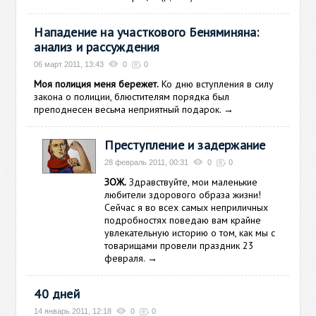
Нападение на участкового Беняминяна:
анализ и рассуждения
06 март 2011, 13:43
0
0
Моя полиция меня бережет.
Ко дню вступления в силу
закона о полиции, блюстителям порядка был
преподнесен весьма неприятный подарок.
→
Преступление и задержание
28 февраль 2011, 00:31
0
0
ЗОЖ.
Здравствуйте, мои маленькие
любители здорового образа жизни!
Сейчас я во всех самых неприличных
подробностях поведаю вам крайне
увлекательную историю о том, как мы с
товарищами провели праздник 23
февраля.
→
40 дней
14 январь 2011, 12:18
0
0