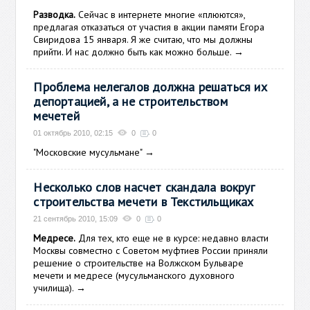
Разводка.
Сейчас в интернете многие «плюются»,
предлагая отказаться от участия в акции памяти Егора
Свиридова 15 января. Я же считаю, что мы должны
прийти. И нас должно быть как можно больше.
→
Проблема нелегалов должна решаться их
депортацией, а не строительством
мечетей
01 октябрь 2010, 02:15
0
0
"Московские мусульмане"
→
Несколько слов насчет скандала вокруг
строительства мечети в Текстильщиках
21 сентябрь 2010, 15:09
0
0
Медресе.
Для тех, кто еще не в курсе:
недавно
власти
Москвы совместно с Советом муфтиев России приняли
решение о строительстве на Волжском Бульваре
мечети и медресе (мусульманского духовного
училища).
→