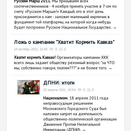
Русский Марш'2011.
Мы призываем всех
соотечественников - 4 ноября принять участие в 7-ом по
счету «Русском Марше!» Каждый, кто в этот день
присоединится к нам - заложит маленький кирпичик в
фундамент той платформы, на которой когда-нибудь
будет построено Русское Национальное Государство.
→
Ложь о кампании "Хватит Кормить Кавказ"
19 октябрь 2011, 15:40
0
0
Хватит кормить Кавказ!
Организаторы кампании ХКК
всего лишь задают обществу резонный вопрос: "за ЧТО
мы, собственно говоря, платим???" и не более того.
→
ДПНИ: итоги
22 апрель 2011, 18:54
0
0
Национализм.
18 апреля 2011 года
неправосудным решением
Московского Городского Суда был
наложен запрет на деятельность
общественно-политической организации
Движение Против Нелегальной
Иммиграции (ДПНИ).
→