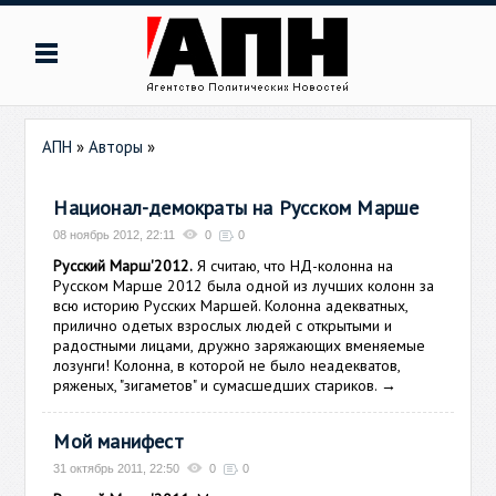
АПН
»
Авторы
»
Национал-демократы на Русском Марше
08 ноябрь 2012, 22:11
0
0
Русский Марш'2012.
Я считаю, что НД-колонна на
Русском Марше 2012 была одной из лучших колонн за
всю историю Русских Маршей. Колонна адекватных,
прилично одетых взрослых людей с открытыми и
радостными лицами, дружно заряжающих вменяемые
лозунги! Колонна, в которой не было неадекватов,
ряженых, "зигаметов" и сумасшедших стариков.
→
Мой манифест
31 октябрь 2011, 22:50
0
0