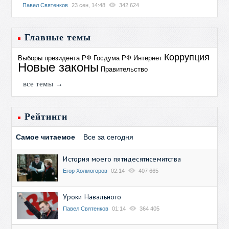
Павел Святенков
23 сен, 14:48
342 624
Главные темы
Коррупция
Выборы президента РФ
Госдума РФ
Интернет
Новые законы
Правительство
все темы →
Рейтинги
Самое читаемое
Все за сегодня
История моего пятидесятисемитства
Егор Холмогоров
02:14
407 665
Уроки Навального
Павел Святенков
01:14
364 405