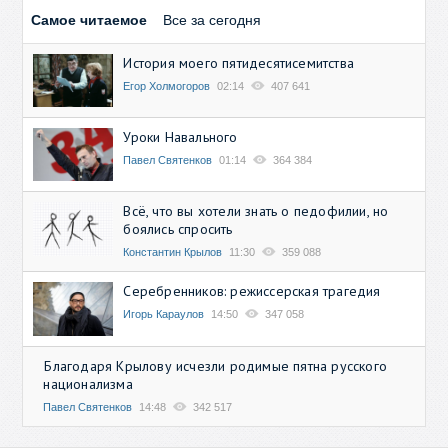
Самое читаемое
Все за сегодня
История моего пятидесятисемитства
Егор Холмогоров
02:14
407 641
Уроки Навального
Павел Святенков
01:14
364 384
Всё, что вы хотели знать о педофилии, но
боялись спросить
Константин Крылов
11:30
359 088
Серебренников: режиссерская трагедия
Игорь Караулов
14:50
347 058
Благодаря Крылову исчезли родимые пятна русского
национализма
Павел Святенков
14:48
342 517