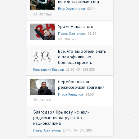
пятидесятисемитства
Егор Холмогоров
02:14
407 899
Уроки Навального
Павел Святенков
01:14
364 627
Всё, что вы хотели знать
о педофилии, но
боялись спросить
Константин Крылов
11:30
359 335
Серебренников:
режиссерская трагедия
Игорь Караулов
14:50
347 307
Благодаря Крылову исчезли
родимые пятна русского
национализма
Павел Святенков
14:48
343 904