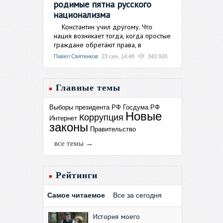
родимые пятна русского
национализма
Константин учил другому. Что
нация возникает тогда, когда простые
граждане обретают права, в
Павел Святенков
23 сен, 14:48
343 920
Главные темы
Выборы президента РФ
Госдума РФ
Новые
Коррупция
Интернет
законы
Правительство
все темы →
Рейтинги
Самое читаемое
Все за сегодня
История моего