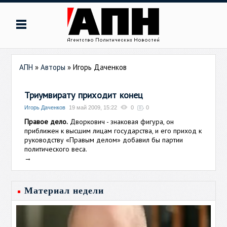
АПН
»
Авторы
»
Игорь Даченков
Триумвирату приходит конец
Игорь Даченков
19 май 2009, 15:22
0
0
Правое дело.
Дворкович - знаковая фигура, он
приближен к высшим лицам государства, и его приход к
руководству «Правым делом» добавил бы партии
политического веса.
→
Материал недели