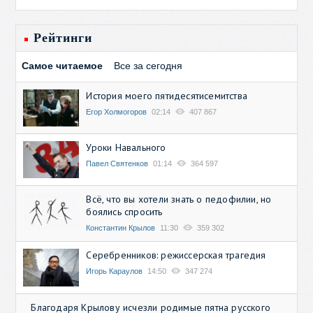
Рейтинги
Самое читаемое
Все за сегодня
История моего пятидесятисемитства
Егор Холмогоров
02:14
407 867
Уроки Навального
Павел Святенков
01:14
364 597
Всё, что вы хотели знать о педофилии, но
боялись спросить
Константин Крылов
11:30
359 302
Серебренников: режиссерская трагедия
Игорь Караулов
14:50
347 274
Благодаря Крылову исчезли родимые пятна русского