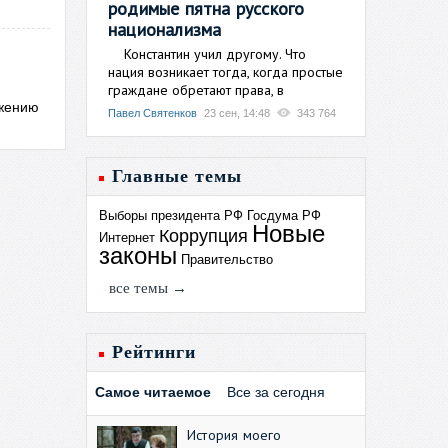
родимые пятна русского
национализма
Константин учил другому. Что
нация возникает тогда, когда простые
граждане обретают права, в
ижению
Павел Святенков
23 сен, 14:48
343 764
Главные темы
Выборы президента РФ
Госдума РФ
Новые
Коррупция
Интернет
законы
Правительство
все темы →
Рейтинги
Самое читаемое
Все за сегодня
История моего