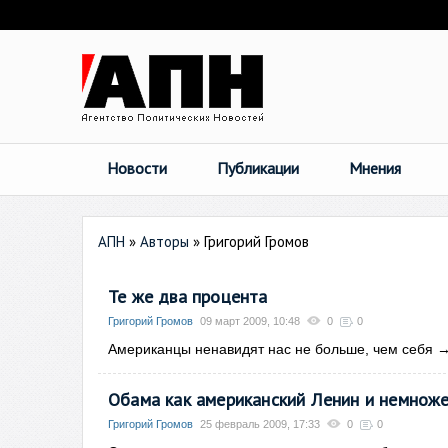
Новости
Публикации
Мнения
АПН
»
Авторы
»
Григорий Громов
Те же два процента
Григорий Громов
09 март 2009, 10:48
0
0
Американцы ненавидят нас не больше, чем себя
Обама как американский Ленин и немноже
Григорий Громов
25 февраль 2009, 17:33
0
0