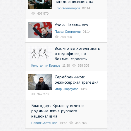
пятидесятисемитства
Егор Холмогоров
02:14
407 870
Уроки Навального
Павел Святенков
01:14
364 600
Всё, что вы хотели знать
о педофилии, но
боялись спросить
Константин Крылов
11:30
359 305
Серебренников:
режиссерская трагедия
Игорь Караулов
14:50
347 278
Благодаря Крылову исчезли
родимые пятна русского
национализма
Павел Святенков
14:48
343 763