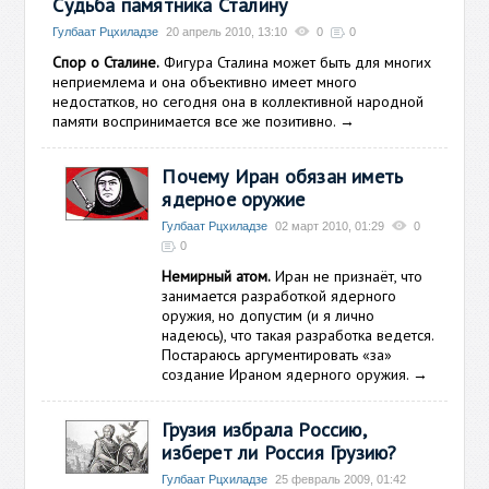
Судьба памятника Сталину
Гулбаат Рцхиладзе
20 апрель 2010, 13:10
0
0
Спор о Сталине.
Фигура Сталина может быть для многих
неприемлема и она объективно имеет много
недостатков, но сегодня она в коллективной народной
памяти воспринимается все же позитивно.
→
Почему Иран обязан иметь
ядерное оружие
Гулбаат Рцхиладзе
02 март 2010, 01:29
0
0
Немирный атом.
Иран не признаёт, что
занимается разработкой ядерного
оружия, но допустим (и я лично
надеюсь), что такая разработка ведется.
Постараюсь аргументировать «за»
создание Ираном ядерного оружия.
→
Грузия избрала Россию,
изберет ли Россия Грузию?
Гулбаат Рцхиладзе
25 февраль 2009, 01:42