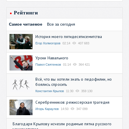
Рейтинги
Самое читаемое
Все за сегодня
История моего пятидесятисемитства
Егор Холмогоров
02:14
407 683
Уроки Навального
Павел Святенков
01:14
364 421
Всё, что вы хотели знать о педофилии, но
боялись спросить
Константин Крылов
11:30
359 130
Серебренников: режиссерская трагедия
Игорь Караулов
14:50
347 099
Благодаря Крылову исчезли родимые пятна русского
национализма