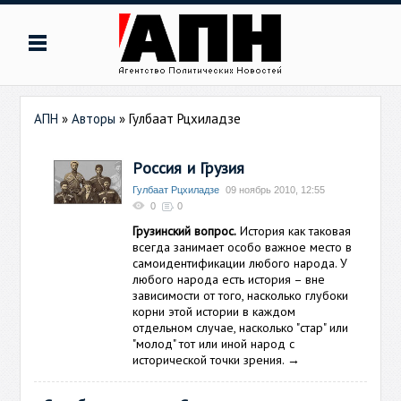
АПН
»
Авторы
»
Гулбаат Рцхиладзе
Россия и Грузия
Гулбаат Рцхиладзе
09 ноябрь 2010, 12:55
0
0
Грузинский вопрос.
История как таковая
всегда занимает особо важное место в
самоидентификации любого народа. У
любого народа есть история – вне
зависимости от того, насколько глубоки
корни этой истории в каждом
отдельном случае, насколько "стар" или
"молод" тот или иной народ с
исторической точки зрения.
→