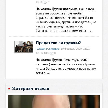
0
0
На холмах Грузии: полемика.
Наша цель
вовсе не состояла в том, чтобы
оправдаться перед ним или кем бы то
ни было, «да, мы, грузины, предатели, но
нас к этому вынудили, вот у нас
бумажка с подтверждением есть».
→
Предатели ли грузины?
Гулбаат Рцхиладзе
10 февраль 2009, 15:21
12 043
0
На холмах Грузии.
Сочи грузинский
топоним (означающий «сосну») и Грузия
имела больше исторических прав на эту
землю.
→
Материал недели