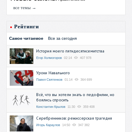
все темы →
Рейтинги
Самое читаемое
Все за сегодня
История моего пятидесятисемитства
Егор Холмогоров
02:14
407 978
Уроки Навального
Павел Святенков
01:14
364 699
Всё, что вы хотели знать о педофилии, но
боялись спросить
Константин Крылов
11:30
359 408
Серебренников: режиссерская трагедия
Игорь Караулов
14:50
347 382