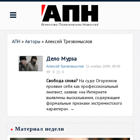
АПН
»
Авторы
»
Алексей Трезвомыслов
Дело Мурза
Алексей Трезвомыслов
11 ноябрь 2008, 09:06
0
0
Свобода слова?
На суде Огорелков
проявил себя как профессиональный
лингвист, заявив: «на Интернете
выявлены высказывания, содержащие
формальные признаки экстремистского
характера».
→
Материал недели