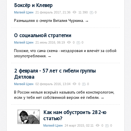
Боксёр и Клевер
Матвей Цзен
21 февраль 2017, 21:36
11 390
0
Размышляя о смерти Виталия Чуркина.
→
О социальной стратегии
Матвей Цзен
21 июнь 2016, 06:19
0
0
Похоже, что сама схема - нездоровая и влечёт за собой
злоупотребления.
→
2 февраля - 57 лет с гибели группы
Дятлова
Матвей Цзен
02 февраль 2016, 13:04
0
0
В России нельзя всерьёз называть себя конспирологом,
если у тебя нет собственной версии её гибели.
→
Как нам обустроить 282-ю
статью?
Матвей Цзен
24 март 2015, 02:11
0
0