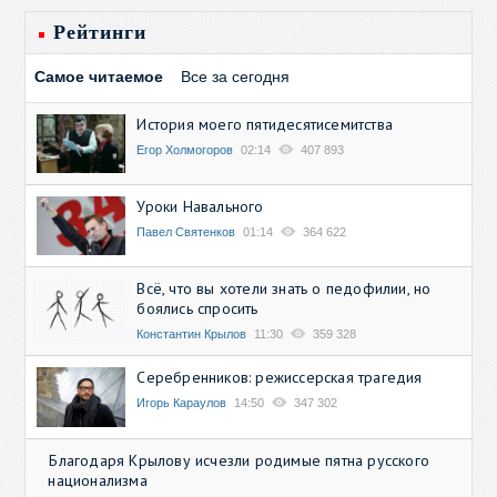
Рейтинги
Самое читаемое
Все за сегодня
История моего пятидесятисемитства
Егор Холмогоров
02:14
407 893
Уроки Навального
Павел Святенков
01:14
364 622
Всё, что вы хотели знать о педофилии, но
боялись спросить
Константин Крылов
11:30
359 328
Серебренников: режиссерская трагедия
Игорь Караулов
14:50
347 302
Благодаря Крылову исчезли родимые пятна русского
национализма