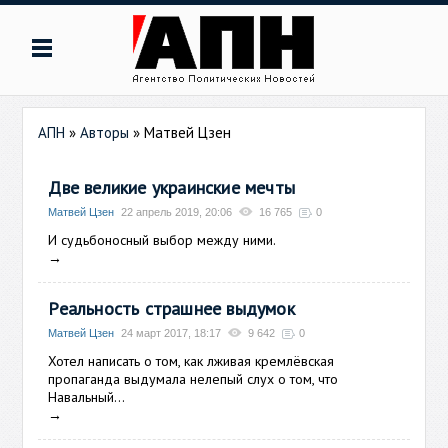
АПН
»
Авторы
»
Матвей Цзен
Две великие украинские мечты
Матвей Цзен
22 апрель 2019, 20:06
16 765
0
И судьбоносный выбор между ними.
→
Реальность страшнее выдумок
Матвей Цзен
24 март 2017, 18:17
9 642
0
Хотел написать о том, как лживая кремлёвская
пропаганда выдумала нелепый слух о том, что
Навальный...
→