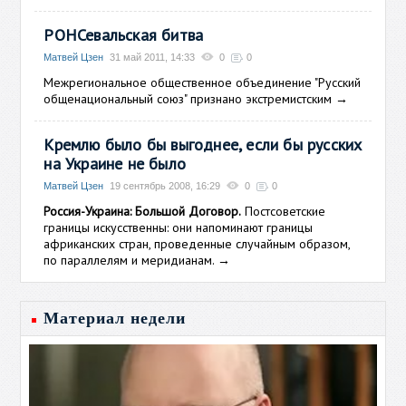
РОНСевальская битва
Матвей Цзен
31 май 2011, 14:33
0
0
Межрегиональное общественное объединение "Русский
общенациональный союз" признано экстремистским
→
Кремлю было бы выгоднее, если бы русских
на Украине не было
Матвей Цзен
19 сентябрь 2008, 16:29
0
0
Россия-Украина: Большой Договор.
Постсоветские
границы искусственны: они напоминают границы
африканских стран, проведенные случайным образом,
по параллелям и меридианам.
→
Материал недели