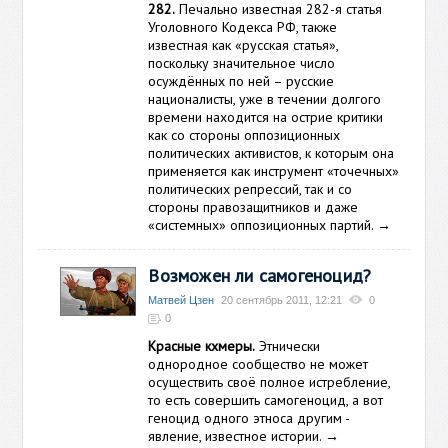
282.
Печально известная 282-я статья
Уголовного Кодекса РФ, также
известная как «русская статья»,
поскольку значительное число
осуждённых по ней – русские
националисты, уже в течении долгого
времени находится на острие критики
как со стороны оппозиционных
политических активистов, к которым она
применяется как инструмент «точечных»
политических репрессий, так и со
стороны правозащитников и даже
«системных» оппозиционных партий.
→
Возможен ли самогеноцид?
Матвей Цзен
20 сентябрь 2011, 12:21
0
0
Красные кхмеры.
Этнически
однородное сообщество не может
осуществить своё полное истребление,
то есть совершить самогеноцид, а вот
геноцид одного этноса другим -
явление, известное истории.
→