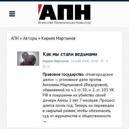
АПН
»
Авторы
»
Кирилл Мартынов
Как мы стали ведьмами
Кирилл Мартынов
14 май 2008, 19:38
0
0
Правовое государство.
«Новгородское
дело» — уголовное дело против
Антонины Мартыновой (Фёдоровой),
обвиняемой по ч.1 ст. 30, ч. 2. ст. 105 УК
РФ в покушении на убийство своей
дочери Алисы 2 лет 7 месяцев. Процесс
длится почти год. Теперь он переведён
в закрытый режим, чтобы обезопасить
суд от журналистов и общественности.
→