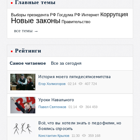
Главные темы
Коррупция
Выборы президента РФ
Госдума РФ
Интернет
Новые законы
Правительство
все темы →
Рейтинги
Самое читаемое
Все за сегодня
История моего пятидесятисемитства
Егор Холмогоров
02:14
407 724
Уроки Навального
Павел Святенков
01:14
364 459
Всё, что вы хотели знать о педофилии, но
боялись спросить
Константин Крылов
11:30
359 168