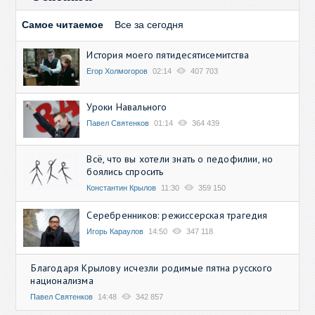
Самое читаемое
Все за сегодня
История моего пятидесятисемитства
Егор Холмогоров
02:14
407 703
Уроки Навального
Павел Святенков
01:14
364 439
Всё, что вы хотели знать о педофилии, но
боялись спросить
Константин Крылов
11:30
359 150
Серебренников: режиссерская трагедия
Игорь Караулов
14:50
347 118
Благодаря Крылову исчезли родимые пятна русского
национализма
Павел Святенков
14:48
342 857