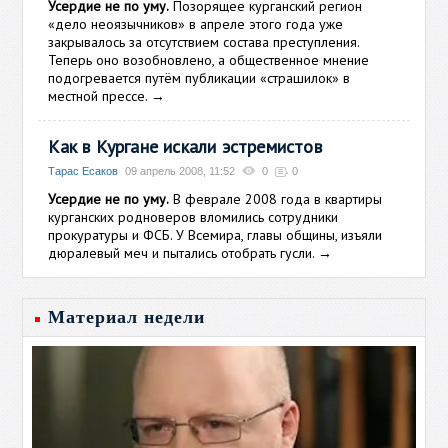
Усердие не по уму.
Позорящее курганский регион
«дело неоязычников» в апреле этого года уже
закрывалось за отсутствием состава преступления.
Теперь оно возобновлено, а общественное мнение
подогревается путём публикации «страшилок» в
местной прессе.
→
Как в Кургане искали эстремистов
Тарас Есаков
09 апрель 2008, 11:52
0
0
Усердие не по уму.
В феврале 2008 года в квартиры
курганских родноверов вломились сотрудники
прокуратуры и ФСБ. У Всемира, главы общины, изъяли
дюралевый меч и пытались отобрать гусли.
→
Материал недели