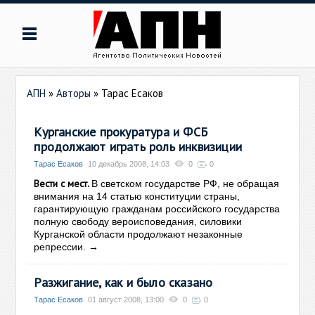
АПН
»
Авторы
»
Тарас Есаков
Курганские прокуратура и ФСБ
продолжают играть роль инквизиции
Тарас Есаков
10 декабрь 2008, 14:03
0
0
Вести с мест.
В светском государстве РФ, не обращая
внимания на 14 статью конституции страны,
гарантирующую гражданам российского государства
полную свободу вероисповедания, силовики
Курганской области продолжают незаконные
→
репрессии.
Разжигание, как и было сказано
Тарас Есаков
01 август 2008, 13:00
0
0