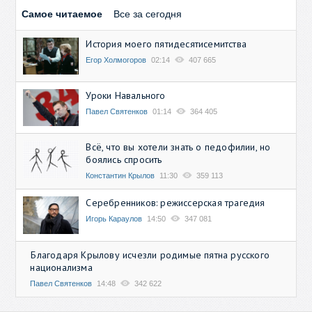
Самое читаемое
Все за сегодня
История моего пятидесятисемитства
Егор Холмогоров
02:14
407 665
Уроки Навального
Павел Святенков
01:14
364 405
Всё, что вы хотели знать о педофилии, но
боялись спросить
Константин Крылов
11:30
359 113
Серебренников: режиссерская трагедия
Игорь Караулов
14:50
347 081
Благодаря Крылову исчезли родимые пятна русского
национализма
Павел Святенков
14:48
342 622