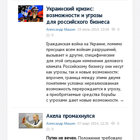
Украинский кризис:
возможности и угрозы
для российского бизнеса
Александр Машин
24 июль 2014, 13:04
0
0
Гражданская война на Украине, помимо
присущих всем войнам разрушений,
вызывает и другие, специфические
для этой ситуации изменения делового
климата. Российскому бизнесу они несут
как угрозы, так и новые возможности;
впрочем, граница между этими двумя
понятиями условна: нереализованная
возможность перерождается в угрозу,
а приобретаемые средства борьбы
с угрозами дают новые возможности.
→
Акела промахнулся
Александр Машин
07 март 2014, 12:31
0
0
Путин не вечен.
Положение требовало