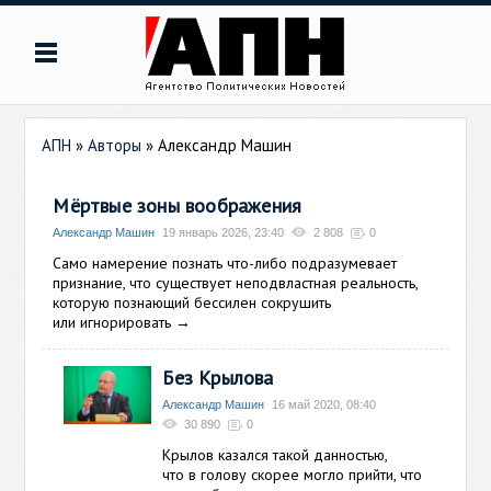
АПН
»
Авторы
»
Александр Машин
Мёртвые зоны воображения
Александр Машин
19 январь 2026, 23:40
2 808
0
Само намерение познать что-либо подразумевает
признание, что существует неподвластная реальность,
которую познающий бессилен сокрушить
или игнорировать
→
Без Крылова
Александр Машин
16 май 2020, 08:40
30 890
0
Крылов казался такой данностью,
что в голову скорее могло прийти, что