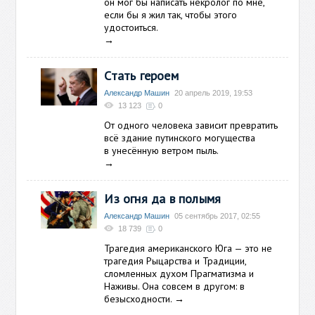
он мог бы написать некролог по мне,
если бы я жил так, чтобы этого
удостоиться.
→
Стать героем
Александр Машин
20 апрель 2019, 19:53
13 123
0
От одного человека зависит превратить
всё здание путинского могущества
в унесённую ветром пыль.
→
Из огня да в полымя
Александр Машин
05 сентябрь 2017, 02:55
18 739
0
Трагедия американского Юга — это не
трагедия Рыцарства и Традиции,
сломленных духом Прагматизма и
Наживы. Она совсем в другом: в
безысходности.
→