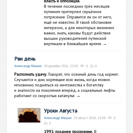
Власть и оппозиция.
В течение последних трёх месяцев
путинизм претерпел серьёзное
потрясение. Оправится ли он от него,
ещё не известно. В такой обстановке
интересно, а для некоторых жизненно
важно, знать, каковы будут действия
высших руководителей путинской
вертикали в ближайшее время.
→
Рви день
Александр Машин
26 декабрь 2011, 13:02
0
0
Распознать удачу.
Говорят, что осенний день год кормит.
Случаются и дни, кормящие всю жизнь, когда можно
мгновенно подняться из ничтожества к богатству
и знатности на поколения вперёд, а социальные лифты
работают со скоростью катапульт.
→
Уроки Августа
Александр Машин
23 август 2010, 13:09
0
0
1991: позднее прозрение.
В