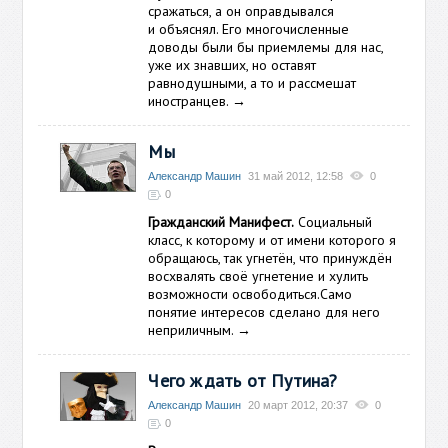
сражаться, а он оправдывался
и объяснял. Его многочисленные
доводы были бы приемлемы для нас,
уже их знавших, но оставят
равнодушными, а то и рассмешат
иностранцев.
→
Мы
Александр Машин
31 май 2012, 12:58
0
0
Гражданский Манифест.
Социальный
класс, к которому и от имени которого я
обращаюсь, так угнетён, что принуждён
восхвалять своё угнетение и хулить
возможности освободиться.Само
понятие интересов сделано для него
неприличным.
→
Чего ждать от Путина?
Александр Машин
20 март 2012, 20:37
0
0