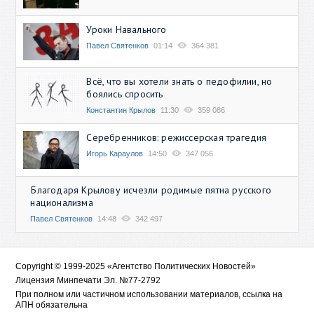
Уроки Навального
Павел Святенков
01:14
364 381
Всё, что вы хотели знать о педофилии, но
боялись спросить
Константин Крылов
11:30
359 086
Серебренников: режиссерская трагедия
Игорь Караулов
14:50
347 056
Благодаря Крылову исчезли родимые пятна русского
национализма
Павел Святенков
14:48
342 497
Copyright © 1999-2025 «Агентство Политических Новостей»
Лицензия Минпечати Эл. №77-2792
При полном или частичном использовании материалов, ссылка на
АПН обязательна