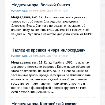
Медвежья эра: Великий Синтез
Русский Удод
30 июль 2008, 15:14
0
0
Медведение, вып. 12.
Постсоветская элита должна
теперь по гроб жизни благодарна президенту
Джорджу Бушу. Сам того не ведая, он заставил её
принять позу защитницы коммунизма. Мы, может, ещё
увидим А.Б.Чубайса в качестве депутата Думы от КПРФ.
→
Наследие предков и «эра милосердия»
Русский Удод
23 июль 2008, 15:17
0
0
Медведение, вып. 11.
Когда Горби в 1991 г. заключал
договор о передаче островов Китаю, наше общество
этого практически не заметило. Оно жевало какие-то
засаленные тряпки вроде «Бухарина реабилитировать
можно, а Берию нельзя», «давайте вообще отменим
государство — это наполнит прилавки», а кое-кто и
вовсе решал философский вопрос: «рухнет ли мир,
если похоронить Ленина?»
→
Медвежья эра. Картлийский кризис