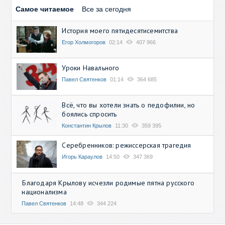
Самое читаемое
Все за сегодня
История моего пятидесятисемитства
Егор Холмогоров
02:14
407 966
Уроки Навального
Павел Святенков
01:14
364 685
Всё, что вы хотели знать о педофилии, но
боялись спросить
Константин Крылов
11:30
359 395
Серебренников: режиссерская трагедия
Игорь Караулов
14:50
347 369
Благодаря Крылову исчезли родимые пятна русского
национализма
Павел Святенков
14:48
344 224