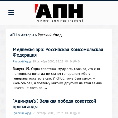
АПН
»
Авторы
»
Русский Удод
Медвежья эра: Российская Комсомольская
Федерация
Русский Удод
29 октябрь 2008, 13:02
0
0
Выпуск 19.
Одна советская мудрость гласила, что сын
полковника никогда не станет генералом, ибо у
генерала тоже есть сын. У КПСС тоже был сынок —
«комсомол», и поэтому никому другому на этой земле
ничего не светило.
→
"АдмиралЪ". Великая победа советской
пропаганды
Русский Удод
21 октябрь 2008, 02:52
0
0