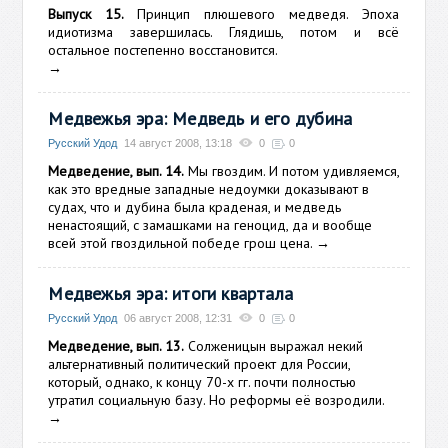
Выпуск 15.
Принцип плюшевого медведя. Эпоха
идиотизма завершилась. Глядишь, потом и всё
остальное постепенно восстановится.
→
Медвежья эра: Медведь и его дубина
Русский Удод
14 август 2008, 13:18
0
0
Медведение, вып. 14.
Мы гвоздим. И потом удивляемся,
как это вредные западные недоумки доказывают в
судах, что и дубина была краденая, и медведь
ненастоящий, с замашками на геноцид, да и вообще
всей этой гвоздильной победе грош цена.
→
Медвежья эра: итоги квартала
Русский Удод
06 август 2008, 12:31
0
0
Медведение, вып. 13.
Солженицын выражал некий
альтернативный политический проект для России,
который, однако, к концу 70-х гг. почти полностью
утратил социальную базу. Но реформы её возродили.
→