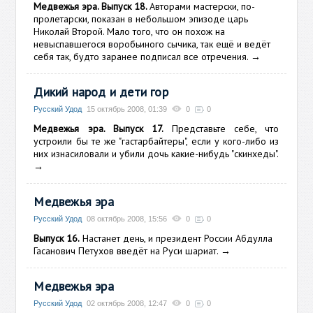
Медвежья эра. Выпуск 18.
Авторами мастерски, по-
пролетарски, показан в небольшом эпизоде царь
Николай Второй. Мало того, что он похож на
невыспавшегося воробьиного сычика, так ещё и ведёт
себя так, будто заранее подписал все отречения.
→
Дикий народ и дети гор
Русский Удод
15 октябрь 2008, 01:39
0
0
Медвежья эра.
Выпуск 17.
Представьте себе, что
устроили бы те же "гастарбайтеры", если у кого-либо из
них изнасиловали и убили дочь какие-нибудь "скинхеды".
→
Медвежья эра
Русский Удод
08 октябрь 2008, 15:56
0
0
Выпуск 16.
Настанет день, и президент России Абдулла
Гасанович Петухов введёт на Руси шариат.
→
Медвежья эра
Русский Удод
02 октябрь 2008, 12:47
0
0