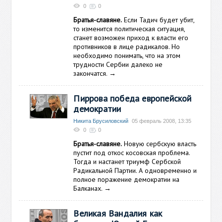
0
0
Братья-славяне.
Если Тадич будет убит,
то изменится политическая ситуация,
станет возможен приход к власти его
противников в лице радикалов. Но
необходимо понимать, что на этом
трудности Сербии далеко не
закончатся.
→
Пиррова победа европейской
демократии
Никита Брусиловский
05 февраль 2008, 13:35
0
0
Братья-славяне.
Новую сербскую власть
пустит под откос косовская проблема.
Тогда и настанет триумф Сербской
Радикальной Партии. А одновременно и
полное поражение демократии на
Балканах.
→
Великая Вандалия как