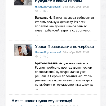
будущее Южной Европы
Никита Брусиловский
14 январь 2008, 10:27
0
0
Балканы.
На Балканах снова собираются
строить великую державу. Из всех
проектов наилучшие шансы сейчас
имеет албанский. Европа содрогнётся.
→
Уроки Православия по-сербски
Никита Брусиловский
06 ноябрь 2007, 12:09
0
0
Братья-славяне.
Актуальная сейчас в
России проблема преподавания основ
православной культуры давно уже
решена в Сербии положительно. Уроки
религии по закону имеют статус «курса
по выбору» в государственных школах.
→
Нет — воинствующему атеизму!