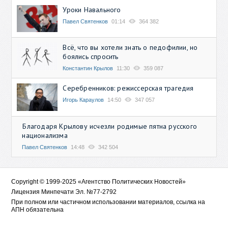
Уроки Навального
Павел Святенков
01:14
364 382
Всё, что вы хотели знать о педофилии, но
боялись спросить
Константин Крылов
11:30
359 087
Серебренников: режиссерская трагедия
Игорь Караулов
14:50
347 057
Благодаря Крылову исчезли родимые пятна русского
национализма
Павел Святенков
14:48
342 504
Copyright © 1999-2025 «Агентство Политических Новостей»
Лицензия Минпечати Эл. №77-2792
При полном или частичном использовании материалов, ссылка на
АПН обязательна