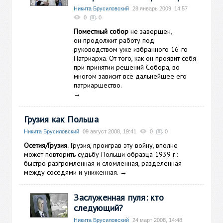
Никита Брусиловский
28 январь 2009, 14:57
0
0
Поместный собор
не завершен,
он продолжит работу под
руководством уже избранного 16-го
Патриарха. От того, как он проявит себя
при принятии решений Собора, во
многом зависит всё дальнейшее его
патриаршество.
→
Грузия как Польша
Никита Брусиловский
09 август 2008, 19:41
0
0
Осетия/Грузия.
Грузия, проиграв эту войну, вполне
может повторить судьбу Польши образца 1939 г.:
быстро разгромленная и сломленная, разделённая
между соседями и униженная.
→
Заслуженная пуля: кто
следующий?
Никита Брусиловский
24 март 2008, 14:48