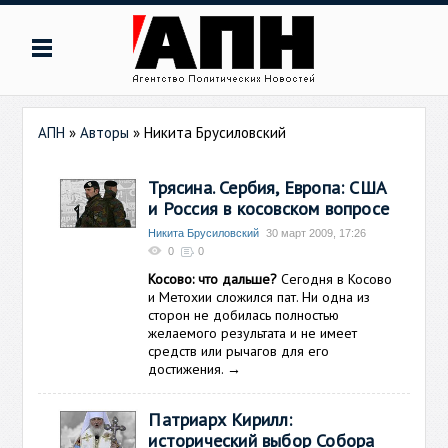
АПН
»
Авторы
»
Никита Брусиловский
Трясина. Сербия, Европа: США
и Россия в косовском вопросе
Никита Брусиловский
30 март 2009, 17:26
0
0
Косово: что дальше?
Сегодня в Косово
и Метохии сложился пат. Ни одна из
сторон не добилась полностью
желаемого результата и не имеет
средств или рычагов для его
достижения.
→
Патриарх Кирилл:
исторический выбор Собора