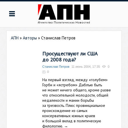
АПН
»
Авторы
»
Станислав Петров
Просуществуют ли США
до 2008 года?
Станислав Петров
11 июнь 2004, 17:35
0
0
На первый взгляд, между «голубем»
Горби и «ястребом» Даблъю быть
не может ничего общего, кроме разве
что относительной молодости, общей
недалекости и мании борьбы
за трезвость. Плюс провинциальное
происхождение из самых
консервативных южных краев
и большой вклад в политическую
филологию.
→