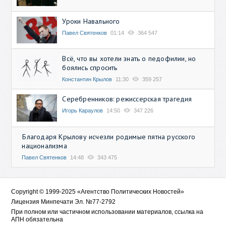
Уроки Навального
Павел Святенков
01:14
364 547
Всё, что вы хотели знать о педофилии, но
боялись спросить
Константин Крылов
11:30
359 257
Серебренников: режиссерская трагедия
Игорь Караулов
14:50
347 226
Благодаря Крылову исчезли родимые пятна русского
национализма
Павел Святенков
14:48
343 475
Copyright © 1999-2025 «Агентство Политических Новостей»
Лицензия Минпечати Эл. №77-2792
При полном или частичном использовании материалов, ссылка на
АПН обязательна