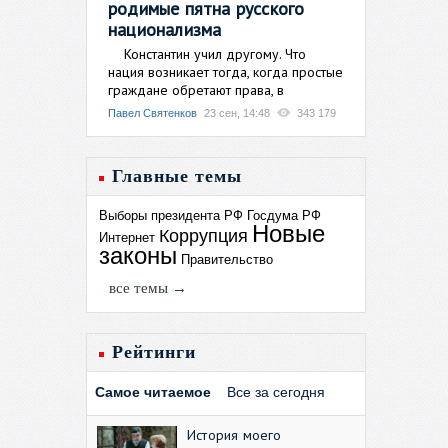
родимые пятна русского
национализма
Константин учил другому. Что
нация возникает тогда, когда простые
граждане обретают права, в
Павел Святенков
23 сен, 14:48
343 179
Главные темы
Выборы президента РФ
Госдума РФ
Новые
Коррупция
Интернет
законы
Правительство
все темы →
Рейтинги
Самое читаемое
Все за сегодня
История моего