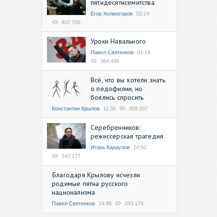
пятидесятисемитства
Егор Холмогоров
02:14
407 766
Уроки Навального
Павел Святенков
01:14
364 498
Всё, что вы хотели знать
о педофилии, но
боялись спросить
Константин Крылов
11:30
359 207
Серебренников:
режиссерская трагедия
Игорь Караулов
14:50
347 177
Благодаря Крылову исчезли
родимые пятна русского
национализма
Павел Святенков
14:48
343 179