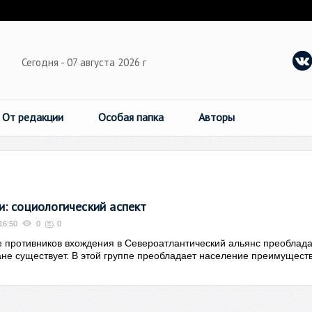
Сегодня - 07 августа 2026 г
От редакции
Особая папка
Авторы
: социологический аспект
16:50
0
0
 противников вхождения в Североатлантический альянс преоблад
ране существует. В этой группе преобладает население преимущест