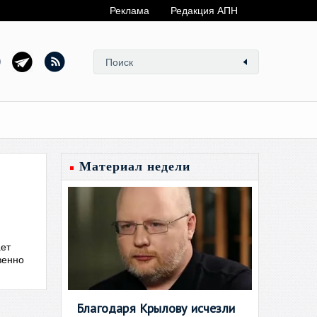
Реклама
Редакция АПН
Материал недели
ает
венно
Благодаря Крылову исчезли