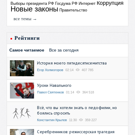
Коррупция
Выборы президента РФ
Госдума РФ
Интернет
Новые законы
Правительство
все темы →
Рейтинги
Самое читаемое
Все за сегодня
История моего пятидесятисемитства
Егор Холмогоров
02:14
407 785
Уроки Навального
Павел Святенков
01:14
364 518
Всё, что вы хотели знать о педофилии, но
боялись спросить
Константин Крылов
11:30
359 227
Серебренников: режиссерская трагедия