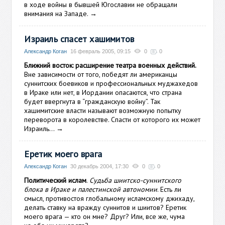
в ходе войны в бывшей Югославии не обращали
внимания на Западе.
→
Израиль спасет хашимитов
Александр Коган
16 февраль 2005, 09:15
0
0
Ближний восток: расширение театра военных действий.
Вне зависимости от того, победят ли американцы
суннитских боевиков и профессиональных муджахедов
в Ираке или нет, в Иордании опасаются, что страна
будет ввергнута в “гражданскую войну”. Так
хашимитские власти называют возможную попытку
переворота в королевстве. Спасти от которого их может
Израиль…
→
Еретик моего врага
Александр Коган
30 декабрь 2004, 17:30
0
0
Политический ислам
.
Судьба шиитско-суннитского
блока в Ираке и палестинской автономии
. Есть ли
смысл, противостоя глобальному исламскому джихаду,
делать ставку на вражду суннитов и шиитов? Еретик
моего врага — кто он мне? Друг? Или, все же, чума