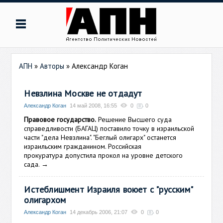
АПН
»
Авторы
»
Александр Коган
Невзлина Москве не отдадут
Александр Коган
14 май 2008, 16:55
0
0
Правовое государство.
Решение Высшего суда
справедливости (БАГАЦ) поставило точку в израильской
части "дела Невзлина". "Беглый олигарх" останется
израильским гражданином. Российская
прокуратура допустила прокол на уровне детского
сада.
→
Истеблишмент Израиля воюет с "русским"
олигархом
Александр Коган
14 декабрь 2006, 21:07
0
0