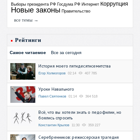
Коррупция
Выборы президента РФ
Госдума РФ
Интернет
Новые законы
Правительство
все темы →
Рейтинги
Самое читаемое
Все за сегодня
История моего пятидесятисемитства
Егор Холмогоров
02:14
407 785
Уроки Навального
Павел Святенков
01:14
364 518
Всё, что вы хотели знать о педофилии, но
боялись спросить
Константин Крылов
11:30
359 227
Серебренников: режиссерская трагедия