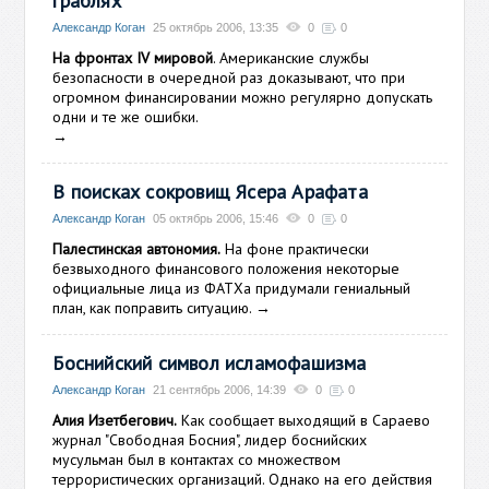
граблях
Александр Коган
25 октябрь 2006, 13:35
0
0
На фронтах IV мировой
. Американские службы
безопасности в очередной раз доказывают, что при
огромном финансировании можно регулярно допускать
одни и те же ошибки.
→
В поисках сокровищ Ясера Арафата
Александр Коган
05 октябрь 2006, 15:46
0
0
Палестинская автономия.
На фоне практически
безвыходного финансового положения некоторые
официальные лица из ФАТХа придумали гениальный
план, как поправить ситуацию.
→
Боснийский символ исламофашизма
Александр Коган
21 сентябрь 2006, 14:39
0
0
Алия Изетбегович.
Как сообщает выходящий в Сараево
журнал "Свободная Босния", лидер боснийских
мусульман был в контактах со множеством
террористических организаций. Однако на его действия