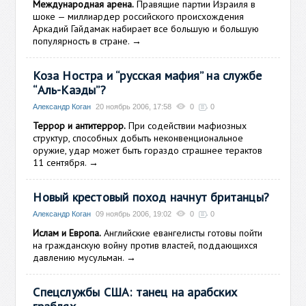
Международная арена.
Правящие партии Израиля в
шоке — миллиардер российского происхождения
Аркадий Гайдамак набирает все большую и большую
популярность в стране.
→
Коза Ностра и “русская мафия” на службе
“Аль-Каэды”?
Александр Коган
20 ноябрь 2006, 17:58
0
0
Террор и антитеррор.
При содействии мафиозных
структур, способных добыть неконвенциональное
оружие, удар может быть гораздо страшнее терактов
11 сентября.
→
Новый крестовый поход начнут британцы?
Александр Коган
09 ноябрь 2006, 19:02
0
0
Ислам и Европа.
Английские евангелисты готовы пойти
на гражданскую войну против властей, поддающихся
давлению мусульман.
→
Спецслужбы США: танец на арабских