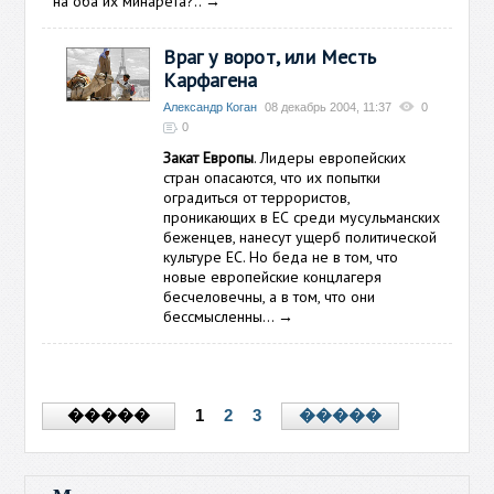
на оба их минарета?..
→
Враг у ворот, или Месть
Карфагена
Александр Коган
08 декабрь 2004, 11:37
0
0
Закат Европы
. Лидеры европейских
стран опасаются, что их попытки
оградиться от террористов,
проникающих в ЕС среди мусульманских
беженцев, нанесут ущерб политической
культуре ЕС. Но беда не в том, что
новые европейские концлагеря
бесчеловечны, а в том, что они
бессмысленны…
→
1
2
3
�����
�����