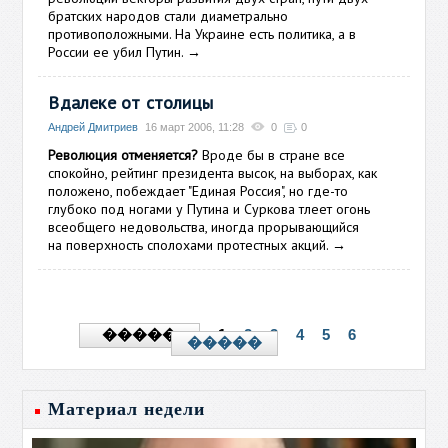
братских народов стали диаметрально
противоположными. На Украине есть политика, а в
России ее убил Путин.
→
Вдалеке от столицы
Андрей Дмитриев
16 март 2006, 11:28
0
0
Революция отменяется?
Вроде бы в стране все
спокойно, рейтинг президента высок, на выборах, как
положено, побеждает "Единая Россия", но где-то
глубоко под ногами у Путина и Суркова тлеет огонь
всеобщего недовольства, иногда прорывающийся
на поверхность сполохами протестных акций.
→
1
2
3
4
5
6
�����
�����
Материал недели