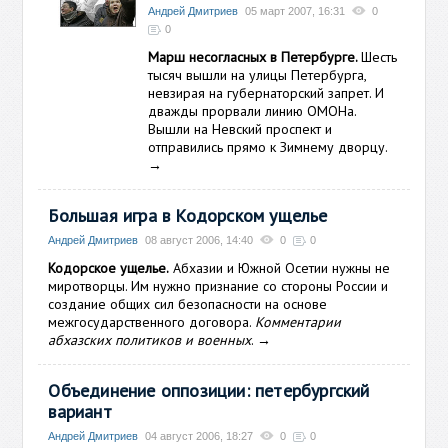
Андрей Дмитриев
05 март 2007, 16:31
0
0
Марш несогласных в Петербурге.
Шесть
тысяч вышли на улицы Петербурга,
невзирая на губернаторский запрет. И
дважды прорвали линию ОМОНа.
Вышли на Невский проспект и
отправились прямо к Зимнему дворцу.
→
Большая игра в Кодорском ущелье
Андрей Дмитриев
08 август 2006, 14:40
0
0
Кодорское ущелье.
Абхазии и Южной Осетии нужны не
миротворцы. Им нужно признание со стороны России и
создание общих сил безопасности на основе
межгосударственного договора.
Комментарии
абхазских политиков и военных
.
→
Объединение оппозиции: петербургский
вариант
Андрей Дмитриев
04 август 2006, 18:27
0
0