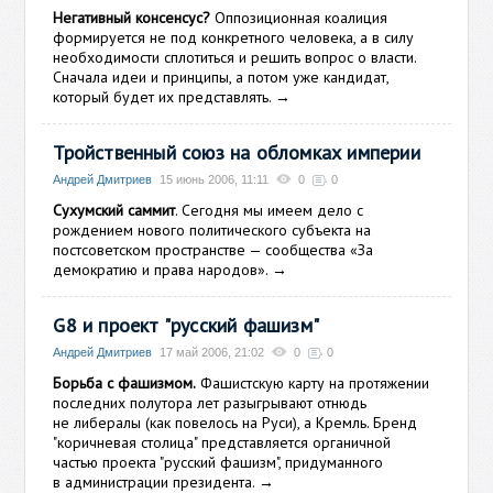
Негативный консенсус?
Оппозиционная коалиция
формируется не под конкретного человека, а в силу
необходимости сплотиться и решить вопрос о власти.
Сначала идеи и принципы, а потом уже кандидат,
который будет их представлять.
→
Тройственный союз на обломках империи
Андрей Дмитриев
15 июнь 2006, 11:11
0
0
Сухумский саммит
. Сегодня мы имеем дело с
рождением нового политического субъекта на
постсоветском пространстве — сообщества «За
демократию и права народов».
→
G8 и проект "русский фашизм"
Андрей Дмитриев
17 май 2006, 21:02
0
0
Борьба с фашизмом.
Фашистскую карту на протяжении
последних полутора лет разыгрывают отнюдь
не либералы (как повелось на Руси), а Кремль. Бренд
"коричневая столица" представляется органичной
частью проекта "русский фашизм", придуманного
в администрации президента.
→