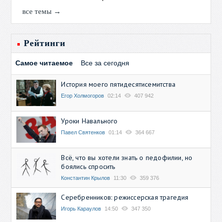
все темы →
Рейтинги
Самое читаемое
Все за сегодня
История моего пятидесятисемитства
Егор Холмогоров
02:14
407 942
Уроки Навального
Павел Святенков
01:14
364 667
Всё, что вы хотели знать о педофилии, но
боялись спросить
Константин Крылов
11:30
359 376
Серебренников: режиссерская трагедия
Игорь Караулов
14:50
347 350