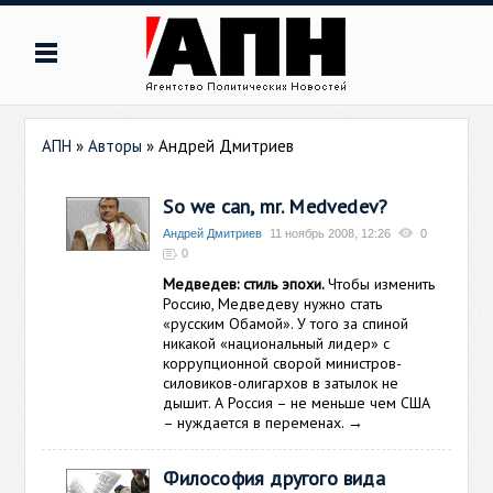
АПН
»
Авторы
»
Андрей Дмитриев
So we can, mr. Medvedev?
Андрей Дмитриев
11 ноябрь 2008, 12:26
0
0
Медведев: стиль эпохи.
Чтобы изменить
Россию, Медведеву нужно стать
«русским Обамой». У того за спиной
никакой «национальный лидер» с
коррупционной сворой министров-
силовиков-олигархов в затылок не
дышит. А Россия – не меньше чем США
– нуждается в переменах.
→
Философия другого вида