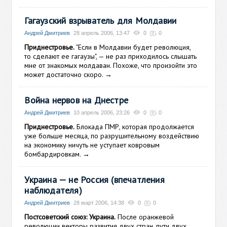
Гагаузский взрыватель для Молдавии
Андрей Дмитриев
28 апрель 2006, 13:47
0
0
Приднестровье.
"Если в Молдавии будет революция,
то сделают ее гагаузы", — не раз приходилось слышать
мне от знакомых молдаван. Похоже, что произойти это
может достаточно скоро.
→
Война нервов на Днестре
Андрей Дмитриев
10 апрель 2006, 23:26
0
0
Приднестровье.
Блокада ПМР, которая продолжается
уже больше месяца, по разрушительному воздействию
на экономику ничуть не уступает ковровым
бомбардировкам.
→
Украина — не Россия (впечатления
наблюдателя)
Андрей Дмитриев
28 март 2006, 14:38
0
0
Постсоветский союз: Украина.
После оранжевой
революции векторы развития двух стран, пути двух