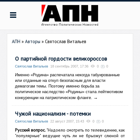
АПН
»
Авторы
»
Святослав Витальев
О партийной гордости великороссов
Святослав Витальев
18 сентябрь 2007, 17:36
0
0
Именно «Родина» распечатала некогда табуированные
или отданные на откуп безопасным для власти
демагогам темы. Поэтому именно борьба за
политическое наследство «Родины» стала лейтмотивом
→
конкуренции на патриотическом фланге.
Чужой национализм - потемки
Святослав Витальев
22 август 2007, 15:43
0
0
Русский вопрос.
"Надоело смотреть по телевидению, как
"популярные" ведущие чуть ли не брызжут слюной от