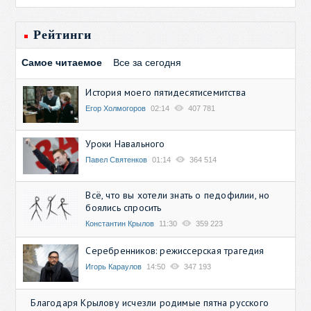
Рейтинги
Самое читаемое
Все за сегодня
История моего пятидесятисемитства
Егор Холмогоров
02:14
407 781
Уроки Навального
Павел Святенков
01:14
364 514
Всё, что вы хотели знать о педофилии, но
боялись спросить
Константин Крылов
11:30
359 223
Серебренников: режиссерская трагедия
Игорь Караулов
14:50
347 193
Благодаря Крылову исчезли родимые пятна русского