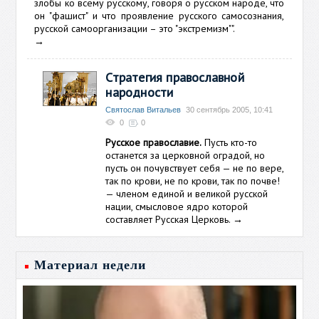
злобы ко всему русскому, говоря о русском народе, что
он "фашист" и что проявление русского самосознания,
русской самоорганизации – это "экстремизм"".
→
Стратегия православной
народности
Святослав Витальев
30 сентябрь 2005, 10:41
0
0
Русское православие.
Пусть кто-то
останется за церковной оградой, но
пусть он почувствует себя — не по вере,
так по крови, не по крови, так по почве!
— членом единой и великой русской
нации, смысловое ядро которой
составляет Русская Церковь.
→
Материал недели