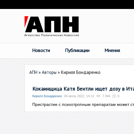
Новости
Публикации
Мнения
АПН
»
Авторы
»
Кирилл Бондаренко
Кокаинщица Катя Бентли ищет дозу в Ит
Кирилл Бондаренко
04 июль 2022, 14:12
7 846
0
Пристрастие с психотропным препаратам может ст