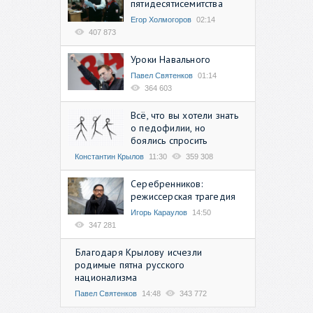
пятидесятисемитства
Егор Холмогоров
02:14
407 873
Уроки Навального
Павел Святенков
01:14
364 603
Всё, что вы хотели знать
о педофилии, но
боялись спросить
Константин Крылов
11:30
359 308
Серебренников:
режиссерская трагедия
Игорь Караулов
14:50
347 281
Благодаря Крылову исчезли
родимые пятна русского
национализма
Павел Святенков
14:48
343 772