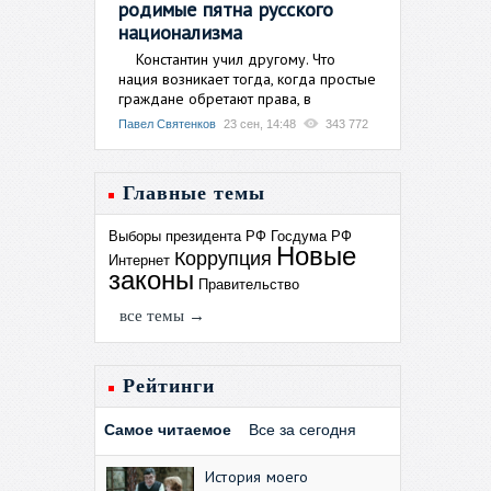
родимые пятна русского
национализма
Константин учил другому. Что
нация возникает тогда, когда простые
граждане обретают права, в
Павел Святенков
23 сен, 14:48
343 772
Главные темы
Выборы президента РФ
Госдума РФ
Новые
Коррупция
Интернет
законы
Правительство
все темы →
Рейтинги
Самое читаемое
Все за сегодня
История моего