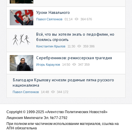
Уроки Навального
Павел Святенков
01:14
364 676
Всё, что вы хотели знать о педофилии, но
боялись спросить
Константин Крылов
11:30
359 386
Серебренников: режиссерская трагедия
Игорь Караулов
14:50
347 359
Благодаря Крылову исчезли родимые пятна русского
национализма
Павел Святенков
14:48
344 172
Copyright © 1999-2025 «Агентство Политических Новостей»
Лицензия Минпечати Эл. №77-2792
При полном или частичном использовании материалов, ссылка на
АПН обязательна