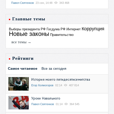
Павел Святенков
23 сен, 14:48
343 468
Главные темы
Коррупция
Выборы президента РФ
Госдума РФ
Интернет
Новые законы
Правительство
все темы →
Рейтинги
Самое читаемое
Все за сегодня
История моего пятидесятисемитства
Егор Холмогоров
02:14
407 814
Уроки Навального
Павел Святенков
01:14
364 545