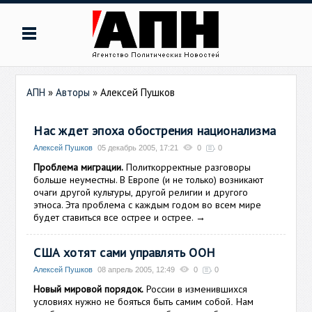
АПН
»
Авторы
»
Алексей Пушков
Нас ждет эпоха обострения национализма
Алексей Пушков
05 декабрь 2005, 17:21
0
0
Проблема миграции.
Политкорректные разговоры
больше неуместны. В Европе (и не только) возникают
очаги другой культуры, другой религии и другого
этноса. Эта проблема с каждым годом во всем мире
будет ставиться все острее и острее.
→
США хотят сами управлять ООН
Алексей Пушков
08 апрель 2005, 12:49
0
0
Новый мировой порядок.
России в изменившихся
условиях нужно не бояться быть самим собой
Нам
.