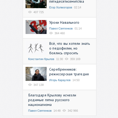
пятидесятисемитства
Егор Холмогоров
02:14
407 725
Уроки Навального
Павел Святенков
01:14
364 460
Всё, что вы хотели знать
о педофилии, но
боялись спросить
Константин Крылов
11:30
359 169
Серебренников:
режиссерская трагедия
Игорь Караулов
14:50
347 138
Благодаря Крылову исчезли
родимые пятна русского
национализма
Павел Святенков
14:48
342 966