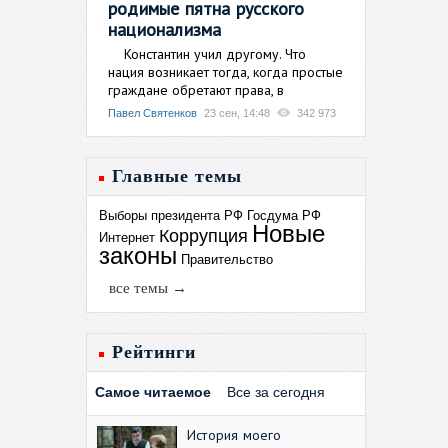
родимые пятна русского
национализма
Константин учил другому. Что
нация возникает тогда, когда простые
граждане обретают права, в
Павел Святенков
23 сен, 14:48
342 973
Главные темы
Выборы президента РФ
Госдума РФ
Новые
Коррупция
Интернет
законы
Правительство
все темы →
Рейтинги
Самое читаемое
Все за сегодня
История моего