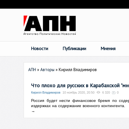
Новости
Публикации
Мнения
АПН
»
Авторы
»
Кирилл Владимиров
Что плохо для русских в Карабахской "м
Кирилл Владимиров
10 ноябрь 2020, 20:50
6 320
0
Россия будет нести финансовое бремя по соде
издержках на содержание военного контингента.
→