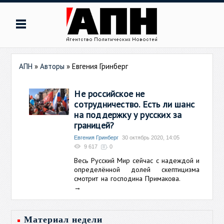
АПН
»
Авторы
»
Евгения Гринберг
Не российское не
сотрудничество. Есть ли шанс
на поддержку у русских за
границей?
Евгения Гринберг
30 октябрь 2020, 14:05
9 617
0
Весь Русский Мир сейчас с надеждой и
определённой долей скептицизма
смотрит на господина Примакова.
→
Материал недели