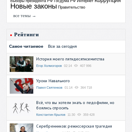
Коррупция
Выборы президента РФ
Госдума РФ
Интернет
Новые законы
Правительство
все темы →
Рейтинги
Самое читаемое
Все за сегодня
История моего пятидесятисемитства
Егор Холмогоров
02:14
407 996
Уроки Навального
Павел Святенков
01:14
364 718
Всё, что вы хотели знать о педофилии, но
боялись спросить
Константин Крылов
11:30
359 428
Серебренников: режиссерская трагедия