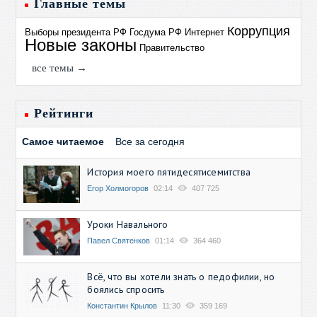
Главные темы
Коррупция
Выборы президента РФ
Госдума РФ
Интернет
Новые законы
Правительство
все темы →
Рейтинги
Самое читаемое
Все за сегодня
История моего пятидесятисемитства
Егор Холмогоров
02:14
407 725
Уроки Навального
Павел Святенков
01:14
364 460
Всё, что вы хотели знать о педофилии, но
боялись спросить
Константин Крылов
11:30
359 169