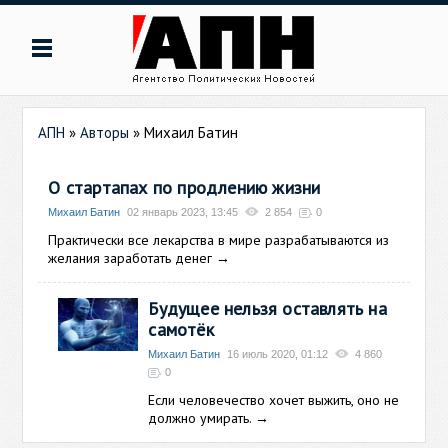
АПН
»
Авторы
»
Михаил Батин
О стартапах по продлению жизни
Михаил Батин
02 январь 2023, 13:45
2 854
0
Практически все лекарства в мире разрабатываются из
желания заработать денег
→
Будущее нельзя оставлять на
самотёк
Михаил Батин
16 июль 2020, 01:12
4 860
0
Если человечество хочет выжить, оно не
должно умирать.
→