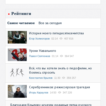
Рейтинги
Самое читаемое
Все за сегодня
История моего пятидесятисемитства
Егор Холмогоров
02:14
407 816
Уроки Навального
Павел Святенков
01:14
364 547
Всё, что вы хотели знать о педофилии, но
боялись спросить
Константин Крылов
11:30
359 257
Серебренников: режиссерская трагедия
Игорь Караулов
14:50
347 226
Благодаря Крылову исчезли родимые пятна русского