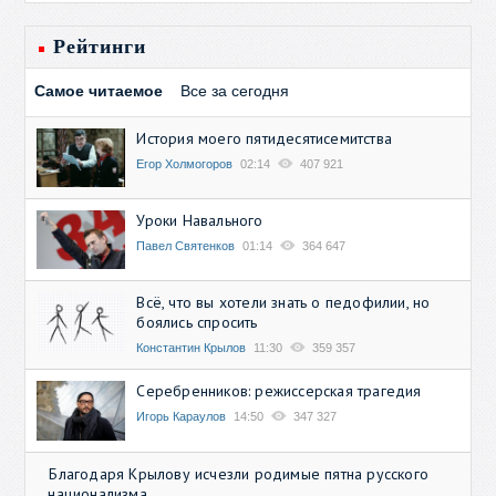
Рейтинги
Самое читаемое
Все за сегодня
История моего пятидесятисемитства
Егор Холмогоров
02:14
407 921
Уроки Навального
Павел Святенков
01:14
364 647
Всё, что вы хотели знать о педофилии, но
боялись спросить
Константин Крылов
11:30
359 357
Серебренников: режиссерская трагедия
Игорь Караулов
14:50
347 327
Благодаря Крылову исчезли родимые пятна русского
национализма