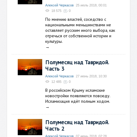
Алексей Черкасов
25 июль 2018, 00:01
18 575
0
По мнению властей, соседство с
национальными меньшинствами не
оставляет русским иного выбора, как
отречься от собственной истории и
культуры.
→
Полумесяц над Тавридой.
Часть 3
Алексей Черкасов
27 июнь 2018, 10:30
12 485
0
В российском Крыму исламские
новостройки появляются повсюду.
Исламизация идёт полным ходом.
→
Полумесяц над Тавридой.
Часть 2
Алексей Черкасов
07 июнь 2018, 02:28