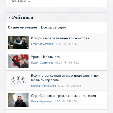
все темы →
Рейтинги
Самое читаемое
Все за сегодня
История моего пятидесятисемитства
Егор Холмогоров
02:14
407 862
Уроки Навального
Павел Святенков
01:14
364 592
Всё, что вы хотели знать о педофилии, но
боялись спросить
Константин Крылов
11:30
359 298
Серебренников: режиссерская трагедия
Игорь Караулов
14:50
347 269