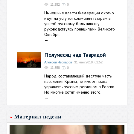
11 252
0
Нынешние власти Федерации охотно
идут на уступки крымским татарам в
ущерб русскому большинству -
руководствуясь принципами Великого
Октября.
→
Полумесяц над Тавридой
Алексей Черкасов
31 май 2018, 02:52
11 358
0
Народ, составляющий десятую часть
населения Крыма, не имеет права
управлять русским регионом в России.
Но многие хотят именно этого.
→
Материал недели