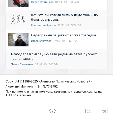
Павел Святенков
01:14
364 473
Всё, что вы хотели знать о педофилии, но
боялись спросить
Константин Крылов
11:30
359 183
Серебренников: режиссерская трагедия
Игорь Караулов
14:50
347 152
Благодаря Крылову исчезли родимые пятна русского
национализма
Павел Святенков
14:48
343 044
Copyright © 1999-2025 «Агентство Политических Новостей»
Лицензия Минпечати Эл. №77-2792
При полном или частичном использовании материалов, ссылка на
АПН обязательна