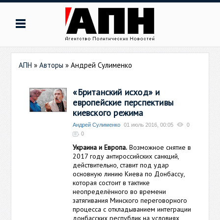
АПН
»
Авторы
»
Андрей Сулименко
«Британский исход» и
европейские перспективы
киевского режима
Андрей Сулименко
01 июль 2016, 00:05
0
0
Украина и Европа.
Возможное снятие в
2017 году антироссийских санкций,
действительно, ставит под удар
основную линию Киева по Донбассу,
которая состоит в тактике
неопределённого во времени
затягивания Минского переговорного
процесса с откладыванием интеграции
донбасских республик на условиях