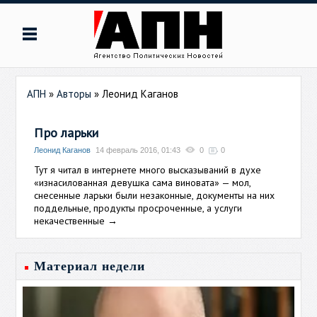
АПН
»
Авторы
»
Леонид Каганов
Про ларьки
Леонид Каганов
14 февраль 2016, 01:43
0
0
Тут я читал в интернете много высказываний в духе
«изнасилованная девушка сама виновата» — мол,
снесенные ларьки были незаконные, документы на них
поддельные, продукты просроченные, а услуги
некачественные
→
Материал недели