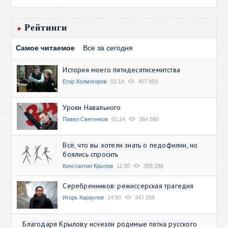
Рейтинги
Самое читаемое
Все за сегодня
История моего пятидесятисемитства
Егор Холмогоров
02:14
407 850
Уроки Навального
Павел Святенков
01:14
364 580
Всё, что вы хотели знать о педофилии, но
боялись спросить
Константин Крылов
11:30
359 288
Серебренников: режиссерская трагедия
Игорь Караулов
14:50
347 258
Благодаря Крылову исчезли родимые пятна русского