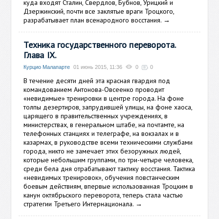
куда входят Сталин, Свердлов, Бубнов, Урицкий и
Дзержинский, почти все заклятые враги Троцкого,
разрабатывает план всенародного восстания.
→
Техника государственного переворота.
Глава IX.
Курцио Малапарте
01 июнь 2015, 11:36
0
0
В течение десяти дней эта красная гвардия под
командованием Антонова-Овсеенко проводит
«невидимые» тренировки в центре города. На фоне
толпы дезертиров, запрудившей улицы, на фоне хаоса,
царящего в правительственных учреждениях, в
министерствах, в генеральном штабе, на почтамте, на
телефонных станциях и телеграфе, на вокзалах и в
казармах, в руководстве всеми техническими службами
города, никто не замечает этих безоружных людей,
которые небольшим группами, по три-четыре человека,
среди бела дня отрабатывают тактику восстания. Тактика
«невидимых тренировок», обучения повстанческим
боевым действиям, впервые использованная Троцким в
канун октябрьского переворота, теперь стала частью
стратегии Третьего Интернационала.
→