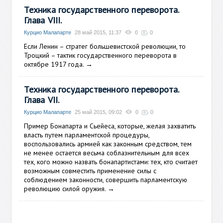
Техника государственного переворота.
Глава VIII.
Курцио Малапарте
28 май 2015, 11:37
0
0
Если Ленин – стратег большевистской революции, то
Троцкий – тактик государственного переворота в
октябре 1917 года.
→
Техника государственного переворота.
Глава VII.
Курцио Малапарте
25 май 2015, 09:02
0
0
Пример Бонапарта и Сьейеса, которые, желая захватить
власть путем парламентской процедуры,
воспользовались армией как законным средством, тем
не менее остается весьма соблазнительным для всех
тех, кого можно назвать бонапартистами: тех, кто считает
возможным совместить применение силы с
соблюдением законности, совершить парламентскую
революцию силой оружия.
→