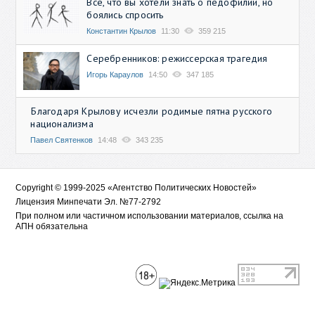
Всё, что вы хотели знать о педофилии, но
боялись спросить
Константин Крылов
11:30
359 215
Серебренников: режиссерская трагедия
Игорь Караулов
14:50
347 185
Благодаря Крылову исчезли родимые пятна русского
национализма
Павел Святенков
14:48
343 235
Copyright © 1999-2025 «Агентство Политических Новостей»
Лицензия Минпечати Эл. №77-2792
При полном или частичном использовании материалов, ссылка на
АПН обязательна