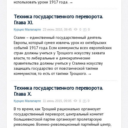
использовать уроки 1917 года.
→
Техника государственного переворота.
Глава XI.
Курцио Малапарте
23 июнь 2015, 09:45
0
0
Сталин – единственный государственный деятель
Европы, который сумел извлечь урок из октябрьских
событий 1917 года. Если коммунисты всех европейских
стран должны учиться у Троцкого искусству захвата
власти, то либеральные и демократические
правительства должны учиться у Сталина искусству
защищать государство от повстанческой тактики
коммунистов, то есть от тактики Троцкого.
→
Техника государственного переворота.
Глава X.
Курцио Малапарте
11 июнь 2015, 09:05
0
0
В то время, как Троцкий рационально организует
государственный переворот, центральный комитет
большевистской партии организует пролетарскую
революцию. Военно-революционный партийный центр,