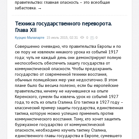
правительство: главная опасность – это всеобщая
забастовка.
→
Техника государственного переворота.
Глава XII
Курцио Малапарте
15 июль 2015, 02:31
0
0
Совершенно очевидно, что правительства Европы и по
сю пору не извлекли никакого урока из событий 1917
года; чуть не каждый день они демонстрируют полную
неспособность обеспечить защиту государства от
коммунистической опасности. Чтобы предохранить
государство от современной техники восстания,
обычных полицейских мер уже недостаточно. В этом
плане было бы весьма полезно, если бы европейские
правительства, ничему не научившиеся на опыте
Керенского, сумели бы извлечь урок из событий 1927
года, то есть из опыта Сталина. Его тактика в 1927 году –
классический пример защиты государства, единственная
тактика, которую можно успешно применить против
коммунистического восстания. Тому, кто хочет защитить
буржуазное государство от коммунистической
опасности, необходимо изучить тактику Сталина,
единственного главы государства в Европе, сумевшего