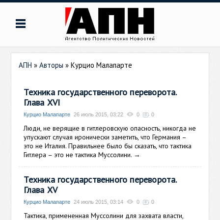
АПН
»
Авторы
»
Курцио Малапарте
Техника государственного переворота.
Глава XVI
Курцио Малапарте
26 июль 2015, 03:22
0
0
Люди, не верящие в гитлеровскую опасность, никогда не
упускают случая иронически заметить, что Германия –
это не Италия. Правильнее было бы сказать, что тактика
Гитлера – это не тактика Муссолини.
→
Техника государственного переворота.
Глава XV
Курцио Малапарте
24 июль 2015, 03:14
0
0
Тактика, примененная Муссолини для захвата власти,