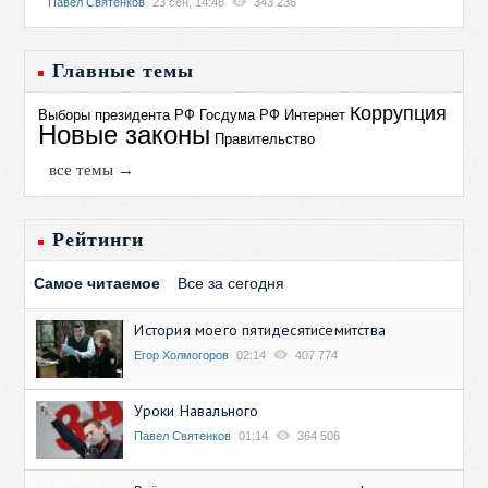
Павел Святенков
23 сен, 14:48
343 236
Главные темы
Коррупция
Выборы президента РФ
Госдума РФ
Интернет
Новые законы
Правительство
все темы →
Рейтинги
Самое читаемое
Все за сегодня
История моего пятидесятисемитства
Егор Холмогоров
02:14
407 774
Уроки Навального
Павел Святенков
01:14
364 506