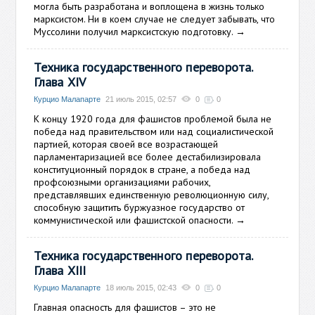
могла быть разработана и воплощена в жизнь только
марксистом. Ни в коем случае не следует забывать, что
Муссолини получил марксистскую подготовку.
→
Техника государственного переворота.
Глава XIV
Курцио Малапарте
21 июль 2015, 02:57
0
0
К концу 1920 года для фашистов проблемой была не
победа над правительством или над социалистической
партией, которая своей все возрастающей
парламентаризацией все более дестабилизировала
конституционный порядок в стране, а победа над
профсоюзными организациями рабочих,
представлявших единственную революционную силу,
способную защитить буржуазное государство от
коммунистической или фашистской опасности.
→
Техника государственного переворота.
Глава XIII
Курцио Малапарте
18 июль 2015, 02:43
0
0
Главная опасность для фашистов – это не