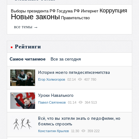
Коррупция
Выборы президента РФ
Госдума РФ
Интернет
Новые законы
Правительство
все темы →
Рейтинги
Самое читаемое
Все за сегодня
История моего пятидесятисемитства
Егор Холмогоров
02:14
407 780
Уроки Навального
Павел Святенков
01:14
364 513
Всё, что вы хотели знать о педофилии, но
боялись спросить
Константин Крылов
11:30
359 222