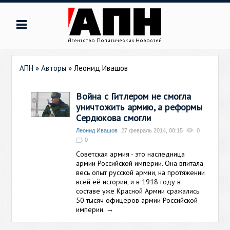
АПН
»
Авторы
»
Леонид Ивашов
Война с Гитлером не смогла
уничтожить армию, а реформы
Сердюкова смогли
Леонид Ивашов
27 февраль 2014, 00:15
0
0
Советская армия - это наследница
армии Российской империи. Она впитала
весь опыт русской армии, на протяжении
всей её истории, и в 1918 году в
составе уже Красной Армии сражались
50 тысяч офицеров армии Российской
империи.
→