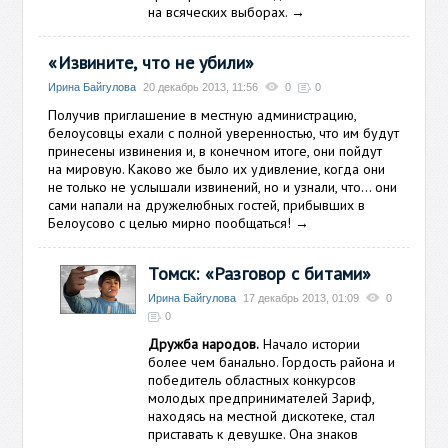
на всяческих выборах.
→
«Извините, что не убили»
Ирина Байгулова
20 декабрь 2013, 11:56
0
0
Получив приглашение в местную администрацию,
белоусовцы ехали с полной уверенностью, что им будут
принесены извинения и, в конечном итоге, они пойдут
на мировую. Каково же было их удивление, когда они
не только не услышали извинений, но и узнали, что… они
сами напали на дружелюбных гостей, прибывших в
Белоусово с целью мирно пообщаться!
→
Томск: «Разговор с битами»
Ирина Байгулова
17 декабрь 2013, 01:09
0
0
Дружба народов.
Начало истории
более чем банально. Гордость района и
победитель областных конкурсов
молодых предпринимателей Зариф,
находясь на местной дискотеке, стал
приставать к девушке. Она знаков