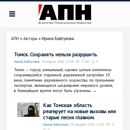
АПН
»
Авторы
»
Ирина Байгулова
Томск. Сохранять нельзя разрушить.
Ирина Байгулова
24 апрель 2018, 12:55
5 162
0
Томск – город уникальный, однако целые комплексы
сохранившейся старинной деревянной застройки 19
века, памятники деревянного зодчества, по признанию
экспертов, являющиеся шедеврами мирового уровня,
в ближайшее время могут быть утрачены.
→
Как Томская область
реагирует на новые вызовы или
старые песни главном.
Ирина Байгулова
29 декабрь 2015, 17:52
0
0