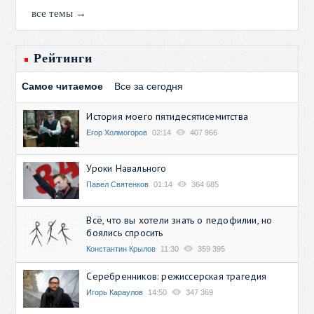
все темы →
Рейтинги
Самое читаемое
Все за сегодня
История моего пятидесятисемитства
Егор Холмогоров
02:14
407 966
Уроки Навального
Павел Святенков
01:14
364 685
Всё, что вы хотели знать о педофилии, но
боялись спросить
Константин Крылов
11:30
359 395
Серебренников: режиссерская трагедия
Игорь Караулов
14:50
347 369