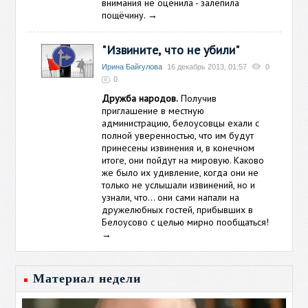
внимания не оценила - залепила
пощёчину.
→
"Извините, что не убили"
Ирина Байгулова
16 декабрь 2013, 01:57
0
0
Дружба народов.
Получив
приглашение в местную
администрацию, белоусовцы ехали с
полной уверенностью, что им будут
принесены извинения и, в конечном
итоге, они пойдут на мировую. Каково
же было их удивление, когда они не
только не услышали извинений, но и
узнали, что… они сами напали на
дружелюбных гостей, прибывших в
Белоусово с целью мирно пообщаться!
→
Материал недели