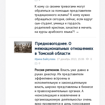
К кому со своими тревогами могут
обратиться за помощью представители
традиционного ислама? К кому нужно
обращаться сегодня, сейчас, если вдруг
сын-студент, умница и гордость
родителей-христиан, зачастил в мечеть
на курсы арабского языка?!
→
Предновогоднее. О
межнациональных отношениях
в Томской области
Ирина Байгулова
27 декабрь 2013, 15:06
0
0
Россия регионов.
Власть уже давно в
руках диаспор. Их представители
эффективно встроены в
исполнительную и законодательную
власть, широко представлены в бизнесе
и правоохранительных органах. А
«консолидация и вовлечение в
организационную деятельность» очень
ярко проявляется в день голосования