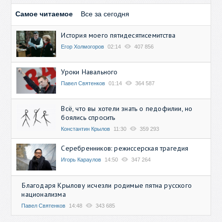
Самое читаемое
Все за сегодня
История моего пятидесятисемитства
Егор Холмогоров
02:14
407 856
Уроки Навального
Павел Святенков
01:14
364 587
Всё, что вы хотели знать о педофилии, но
боялись спросить
Константин Крылов
11:30
359 293
Серебренников: режиссерская трагедия
Игорь Караулов
14:50
347 264
Благодаря Крылову исчезли родимые пятна русского
национализма
Павел Святенков
14:48
343 685