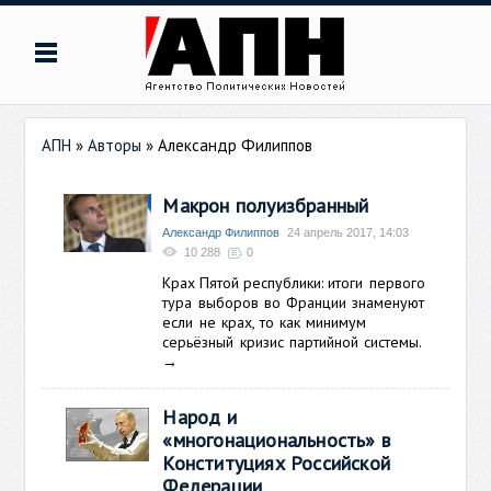
АПН
»
Авторы
»
Александр Филиппов
Макрон полуизбранный
Александр Филиппов
24 апрель 2017, 14:03
10 288
0
Крах Пятой республики: и
тоги первого
тура выборов во Франции знаменуют
если не крах, то как минимум
серьёзный кризис партийной системы.
→
Народ и
«многонациональность» в
Конституциях Российской
Федерации