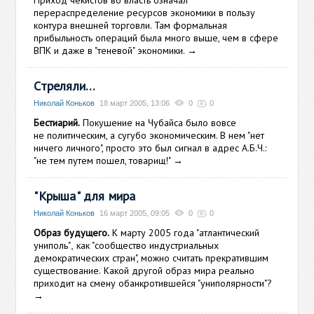
Приход чекистов во власть означал
перераспределение ресурсов экономики в пользу
контура
внешней торговли. Там формальная
прибыльность операций была много выше, чем в сфере
ВПК
и даже в "теневой" экономики.
→
Стреляли…
Николай Коньков
18 март 2005, 13:06
0
0
Бестиарий.
Покушение на Чубайса было вовсе
не политическим, а сугубо экономическим. В нем "нет
ничего личного", просто это был сигнал в адрес А.Б.Ч.:
"не тем путем пошел, товарищ!"
→
"Крыша" для мира
Николай Коньков
16 март 2005, 09:05
0
0
Образ будущего.
К марту 2005 года "атлантический
униполь"
как "сообщество индустриальных
,
демократических стран", можно считать прекратившим
существование.
Какой другой образ мира реально
приходит на смену обанкротившейся "униполярности"?
→