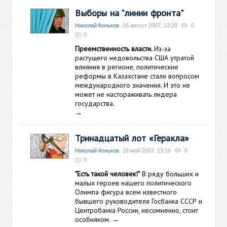
Выборы на "линии фронта"
Николай Коньков
16 август 2007, 13:28
0
0
Преемственность власти.
Из-за
растущего недовольства США утратой
влияния в регионе, политические
реформы в Казахстане стали вопросом
международного значения. И это не
может не настораживать лидера
государства.
→
Тринадцатый лот «Геракла»
Николай Коньков
16 май 2007, 13:19
0
0
"Есть такой человек!"
В ряду больших и
малых героев нашего политического
Олимпа фигура всем известного
бывшего руководителя Госбанка СССР и
Центробанка России, несомненно, стоит
особняком.
→