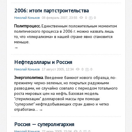
2006: итоги партстроительства
Николай Коньков
08 февраль 2007, 23:55
0
0
Политпроцесс.
Единственным положительным моментом
политического процесса в 2006 г. можно назвать лишь
то, что «плюрализма» в нашей стране явно становится
меньше.
→
Нефтедоллары и Россия
Николай Коньков
17 август 2005, 12:34
0
0
Энергополитика
. Введение банкнот нового образца, по-
прежнему черно-зеленых, но покрытых радужными
разводами, не случайно совпало с периодом тотального
роста мировых цен на нефть. Базовая модель
"стерилизации" долларовой массы при помощи
"суперэлит" нефтедобывающих стран давно и четко
отработана…
→
Россия — суперолигархия
Николай Коньков
22 июнь 2005, 15:04
0
0