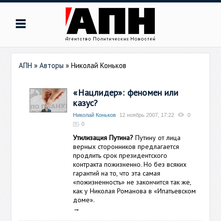
АПН
»
Авторы
»
Николай Коньков
«Нацлидер»: феномен или
казус?
Николай Коньков
12 ноябрь 2007, 17:22
0
0
Утилизация Путина?
Путину от лица
верных сторонников предлагается
продлить срок президентского
контракта пожизненно. Но без всяких
гарантий на то, что эта самая
«пожизненность» не закончится так же,
как у Николая Романова в «Ипатьевском
доме».
→