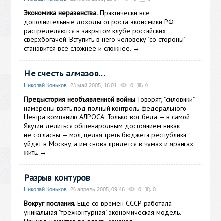
Экономика неравенства.
Практически все
дополнительные доходы от роста экономики РФ
распределяются в закрытом клубе российских
сверхбогачей. Вступить в него человеку "со стороны"
становится всё сложнее и сложнее.
→
Не счесть алмазов…
Николай Коньков
23 май 2005, 16:01
0
0
Предыстория необъявленной войны
. Говорят, "силовики"
намерены взять под полный контроль федерального
Центра компанию АЛРОСА. Только вот беда — в самой
Якутии делиться общенародным достоянием никак
не согласны — мол, целая треть бюджета республики
уйдет в Москву, а им снова придется в чумах и ярангах
жить.
→
Разрыв контуров
Николай Коньков
26 апрель 2005, 09:46
0
0
Вокруг послания.
Еще со времен
СССР работала
уникальная "трехконтурная" экономическая модель
.