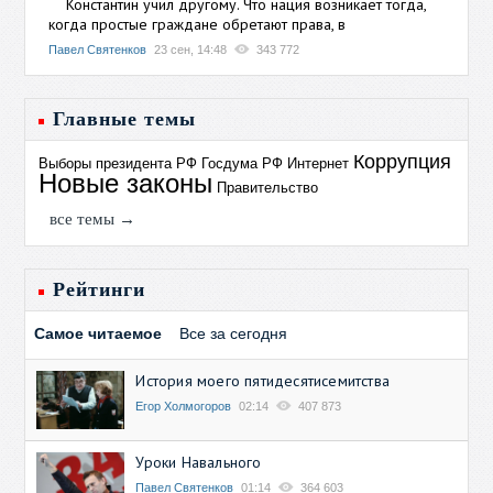
Константин учил другому. Что нация возникает тогда,
когда простые граждане обретают права, в
Павел Святенков
23 сен, 14:48
343 772
Главные темы
Коррупция
Выборы президента РФ
Госдума РФ
Интернет
Новые законы
Правительство
все темы →
Рейтинги
Самое читаемое
Все за сегодня
История моего пятидесятисемитства
Егор Холмогоров
02:14
407 873
Уроки Навального
Павел Святенков
01:14
364 603