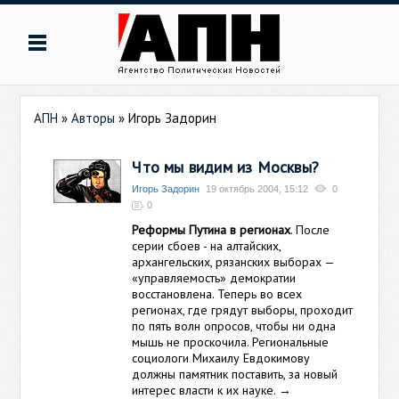
АПН
»
Авторы
»
Игорь Задорин
Что мы видим из Москвы?
Игорь Задорин
19 октябрь 2004, 15:12
0
0
Реформы Путина в регионах
. После
серии сбоев - на алтайских,
архангельских, рязанских выборах —
«управляемость» демократии
восстановлена. Теперь во всех
регионах, где грядут выборы, проходит
по пять волн опросов, чтобы ни одна
мышь не проскочила. Региональные
социологи Михаилу Евдокимову
должны памятник поставить, за новый
интерес власти к их науке.
→