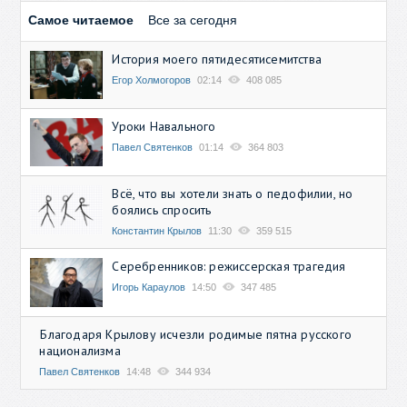
Самое читаемое
Все за сегодня
История моего пятидесятисемитства
Егор Холмогоров
02:14
408 085
Уроки Навального
Павел Святенков
01:14
364 803
Всё, что вы хотели знать о педофилии, но
боялись спросить
Константин Крылов
11:30
359 515
Серебренников: режиссерская трагедия
Игорь Караулов
14:50
347 485
Благодаря Крылову исчезли родимые пятна русского
национализма
Павел Святенков
14:48
344 934