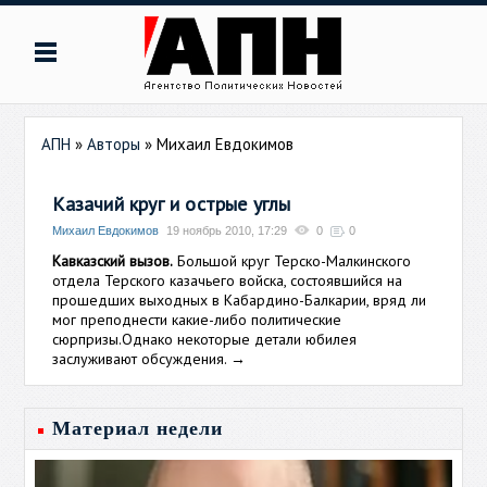
АПН
»
Авторы
»
Михаил Евдокимов
Казачий круг и острые углы
Михаил Евдокимов
19 ноябрь 2010, 17:29
0
0
Кавказский вызов.
Большой круг Терско-Малкинского
отдела Терского казачьего войска, состоявшийся на
прошедших выходных в Кабардино-Балкарии, вряд ли
мог преподнести какие-либо политические
сюрпризы.Однако некоторые детали юбилея
заслуживают обсуждения.
→
Материал недели