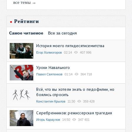
все темы →
Рейтинги
Самое читаемое
Все за сегодня
История моего пятидесятисемитства
Егор Холмогоров
02:14
407 996
Уроки Навального
Павел Святенков
01:14
364 718
Всё, что вы хотели знать о педофилии, но
боялись спросить
Константин Крылов
11:30
359 428
Серебренников: режиссерская трагедия
Игорь Караулов
14:50
347 401