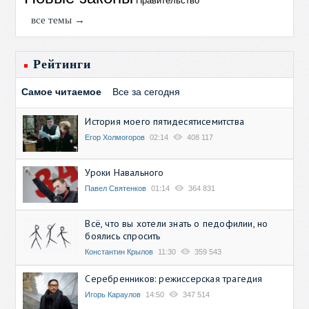
Правительство
все темы →
Рейтинги
Самое читаемое
Все за сегодня
История моего пятидесятисемитства
Егор Холмогоров
02:14
408 117
Уроки Навального
Павел Святенков
01:14
364 831
Всё, что вы хотели знать о педофилии, но
боялись спросить
Константин Крылов
11:30
359 543
Серебренников: режиссерская трагедия
Игорь Караулов
14:50
347 514