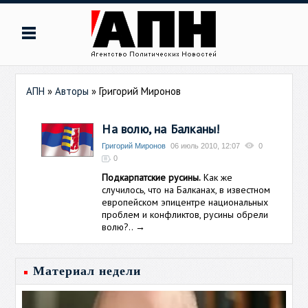
АПН
»
Авторы
»
Григорий Миронов
На волю, на Балканы!
Григорий Миронов
06 июль 2010, 12:07
0
0
Подкарпатские русины.
Как же
случилось, что на Балканах, в известном
европейском эпицентре национальных
проблем и конфликтов, русины обрели
волю?..
→
Материал недели