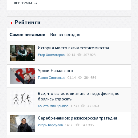
все темы →
Рейтинги
Самое читаемое
Все за сегодня
История моего пятидесятисемитства
Егор Холмогоров
02:14
407 928
Уроки Навального
Павел Святенков
01:14
364 654
Всё, что вы хотели знать о педофилии, но
боялись спросить
Константин Крылов
11:30
359 363
Серебренников: режиссерская трагедия
Игорь Караулов
14:50
347 335