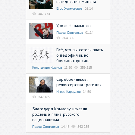
пятидесятисемитства
Егор Холмогоров
02:14
407 774
Уроки Навального
Павел Святенков
01:14
364 506
Всё, что вы хотели знать
о педофилии, но
боялись спросить
Константин Крылов
11:30
359 215
Серебренников:
режиссерская трагедия
Игорь Караулов
14:50
347 185
Благодаря Крылову исчезли
родимые пятна русского
национализма
Павел Святенков
14:48
343 235