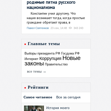
родимые пятна русского
национализма
Константин учил другому. Что
нация возникает тогда, когда простые
граждане обретают права, в
Павел Святенков
23 сен, 14:48
343 243
Главные темы
Выборы президента РФ
Госдума РФ
Новые
Коррупция
Интернет
законы
Правительство
все темы →
Рейтинги
Самое читаемое
Все за сегодня
История моего